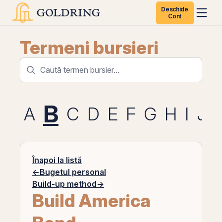
Deschide
Cont
Termeni bursieri
B
A
C
D
E
F
G
H
I
J
Înapoi la listă
←
Bugetul personal
Build-up method
→
Build America