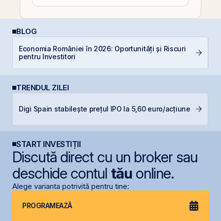
BLOG
Economia României în 2026: Oportunități și Riscuri
R
pentru Investitori
TRENDUL ZILEI
B
Digi Spain stabilește prețul IPO la 5,60 euro/acțiune
p
START INVESTIȚII
Discută direct cu un broker sau
deschide contul
tău
online.
Alege varianta potrivită pentru tine:
PROGRAMEAZĂ