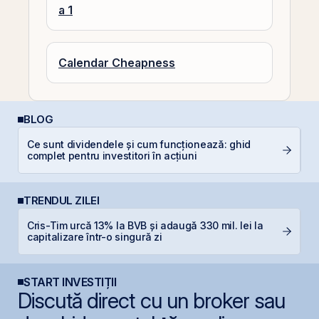
a 1
Calendar Cheapness
BLOG
Ce sunt dividendele și cum funcționează: ghid
Di
complet pentru investitori în acțiuni
co
TRENDUL ZILEI
Cris-Tim urcă 13% la BVB și adaugă 330 mil. lei la
F
capitalizare într-o singură zi
în
START INVESTIȚII
Discută direct cu un broker sau