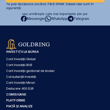
Te poți dezabona oricând. Fără SPAM. Datele tale sunt în
siguranță.
sau urmărește cele mai importante știri pe:
Messenger
WhatsApp
Telegram
INVESTIȚII LA BURSA
Cont Investiții Global
Cont Investiții BVB
Cont Investiții gestionat de broker
Consultanță Investiții
Cont Investiții Minori
Deducere 400 EUR
COMISIOANE
PLATFORME
PIAȚĂ ȘI ANALIZE