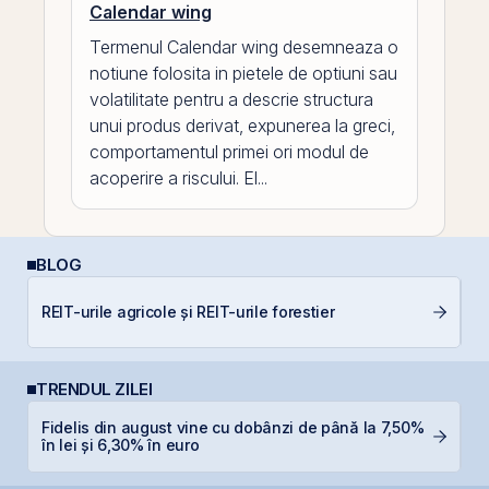
Calendar wing
Termenul Calendar wing desemneaza o
notiune folosita in pietele de optiuni sau
volatilitate pentru a descrie structura
unui produs derivat, expunerea la greci,
comportamentul primei ori modul de
acoperire a riscului. El...
BLOG
R
REIT-urile agricole și REIT-urile forestier
s
TRENDUL ZILEI
Fidelis din august vine cu dobânzi de până la 7,50%
F
în lei și 6,30% în euro
p