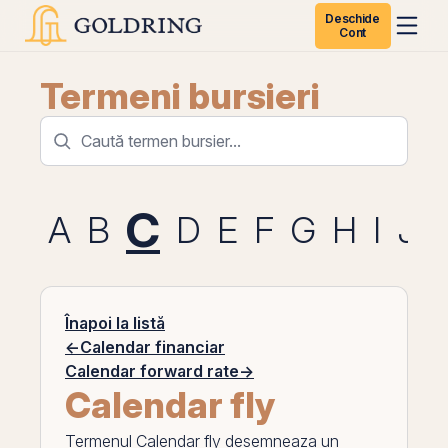
Deschide
Cont
Termeni bursieri
C
A
B
D
E
F
G
H
I
J
Înapoi la listă
←
Calendar financiar
Calendar forward rate
→
Calendar fly
Termenul
Calendar fly
desemneaza un