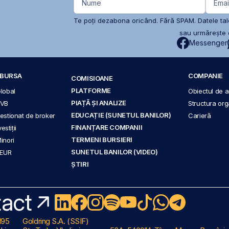
Nume
Emai
Te poți dezabona oricând. Fără SPAM. Datele tale
sau urmărește c
Messenger
A BURSA
COMPANIE
COMISIOANE
PLATFORME
Global
Obiectul de ac
PIAȚĂ ȘI ANALIZE
BVB
Structura org
EDUCAȚIE (SUNETUL BANILOR)
 gestionat de broker
Carieră
FINANȚARE COMPANII
stiții
TERMENI BURSIERI
Minori
SUNETUL BANILOR (VIDEO)
 EUR
ȘTIRI
act
195
Goldring S.A. (SSIF)