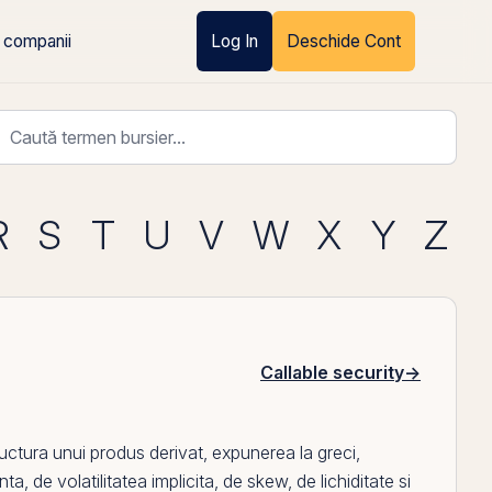
 companii
Log In
Deschide Cont
R
S
T
U
V
W
X
Y
Z
Callable security
→
tructura unui produs derivat, expunerea la
greci
,
enta, de
volatilitatea
implicita, de skew, de lichiditate si