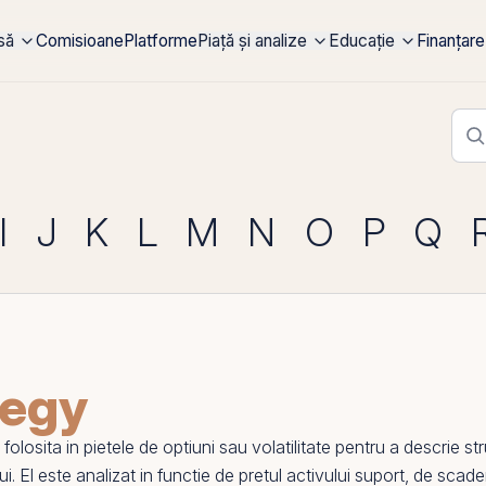
rsă
Comisioane
Platforme
Piață și analize
Educație
Finanțare
I
J
K
L
M
N
O
P
Q
tegy
olosita in pietele de
optiuni
sau volatilitate pentru a descrie s
ui.
El
este analizat in functie de pretul activului suport, de scad