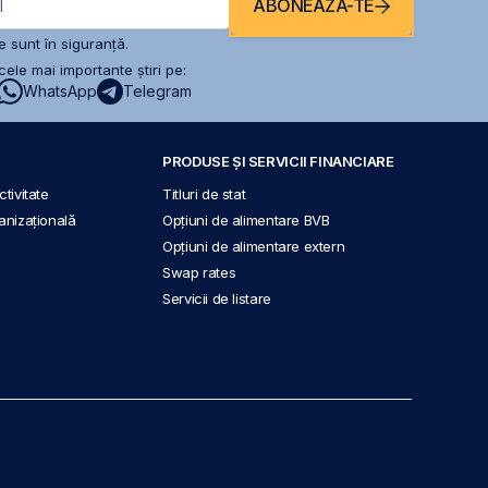
ABONEAZĂ-TE
l
 sunt în siguranță.
ele mai importante știri pe:
WhatsApp
Telegram
PRODUSE ȘI SERVICII FINANCIARE
tivitate
Titluri de stat
anizațională
Opțiuni de alimentare BVB
Opțiuni de alimentare extern
Swap rates
Servicii de listare