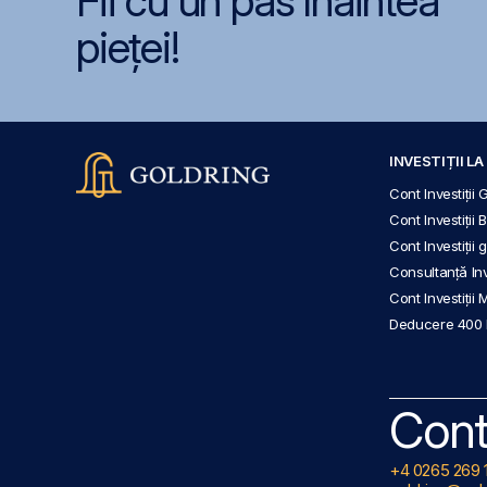
Fii cu un pas înaintea
pieței!
INVESTIȚII L
Cont Investiții 
Cont Investiții 
Cont Investiții
Consultanță Inve
Cont Investiții 
Deducere 400
Cont
+4 0265 269 