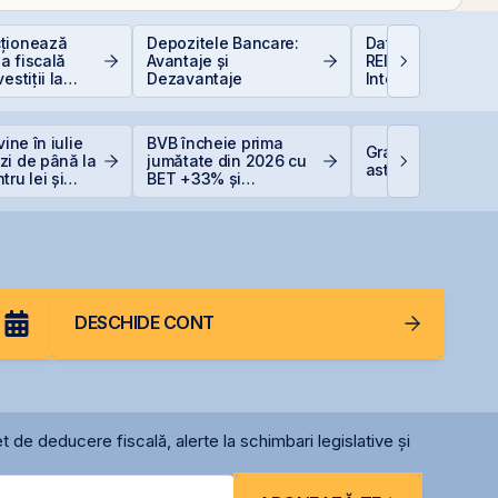
ționează
Depozitele Bancare:
Data Center REIT
a fiscală
Avantaje și
REIT-ul în era
estiții la
Dezavantaje
Inteligenței Artific
vine în iulie
BVB încheie prima
Graffiti Plus deb
zi de până la
jumătate din 2026 cu
astăzi pe piața 
ru lei și
BET +33% și
ntru euro
capitalizare record
DESCHIDE CONT
t de deducere fiscală, alerte la schimbari legislative și