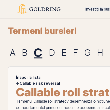
Investiții la bu
Termeni bursieri
C
A
B
D
E
F
G
H
Înapoi la listă
←
Callable risk reversal
Callable roll stra
Termenul
Callable roll strategy
desemneaza o notiune f
comportamentul primei ori modul de acoperire a riscul