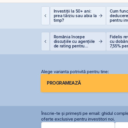
e este deducerea de
Investiții la 50+ ani:
Cum func
00 EUR — Ghid
prea târziu sau abia la
deducere
omplet
timp?
pentru inv
bursă
ET atinge un nou
România începe
Fidelis re
axim istoric la BVB, cu
discuțiile cu agențiile
cu dobân
n avans de 30,8% de
de rating pentru
7,55% pent
a începutul anului
menținerea
6,20% pe
calificativului suveran
Alege varianta potrivită pentru tine:
PROGRAMEAZĂ
Înscrie-te și primești pe email: ghidul comple
oferte exclusive pentru investitori noi.