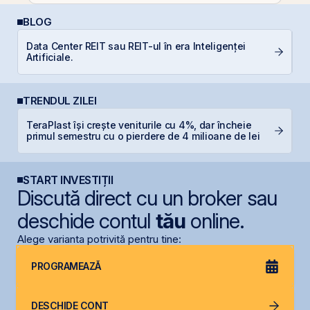
BLOG
Data Center REIT sau REIT-ul în era Inteligenței
D
Artificiale.
b
TRENDUL ZILEI
TeraPlast își crește veniturile cu 4%, dar încheie
R
primul semestru cu o pierdere de 4 milioane de lei
p
START INVESTIȚII
Discută direct cu un broker sau
deschide contul
tău
online.
Alege varianta potrivită pentru tine:
PROGRAMEAZĂ
DESCHIDE CONT