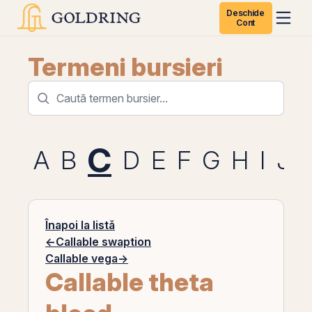
Deschide
Cont
Termeni bursieri
C
A
B
D
E
F
G
H
I
J
Înapoi la listă
←
Callable swaption
Callable vega
→
Callable theta