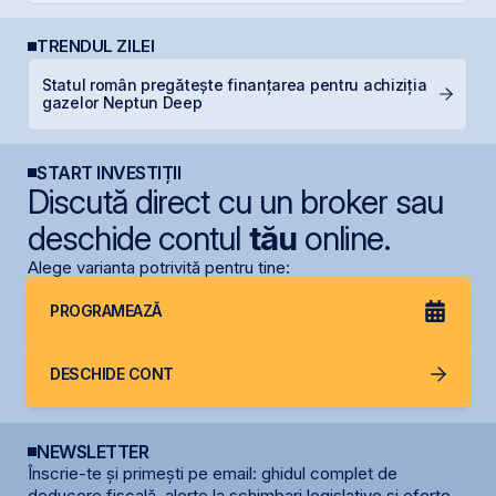
TRENDUL ZILEI
Statul român pregătește finanțarea pentru achiziția
T
gazelor Neptun Deep
p
START INVESTIȚII
Discută direct cu un broker sau
deschide contul
tău
online.
Alege varianta potrivită pentru tine:
PROGRAMEAZĂ
DESCHIDE CONT
NEWSLETTER
Înscrie-te și primești pe email: ghidul complet de
deducere fiscală, alerte la schimbari legislative și oferte