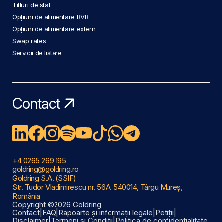
Titluri de stat
Opțiuni de alimentare BVB
Opțiuni de alimentare extern
Swap rates
Servicii de listare
Contact
+4 0265 269 195
goldring@goldring.ro
Goldring S.A. (SSIF)
Str. Tudor Vladimirescu nr. 56A, 540014, Târgu Mureș,
România
Copyright ©2026 Goldring
Contact
|
FAQ
|
Rapoarte și informații legale
|
Petiții
|
Disclaimer
|
Termeni și Condiții
|
Politica de confidențialitate