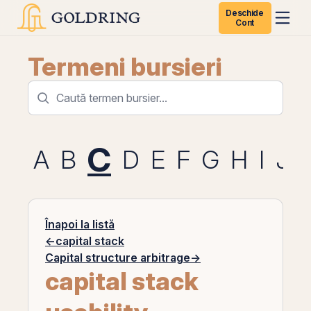
Deschide
Cont
Termeni bursieri
C
A
B
D
E
F
G
H
I
J
Înapoi la listă
←
capital stack
Capital structure arbitrage
→
capital stack