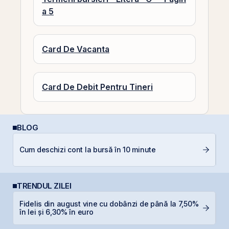
a 5
Card De Vacanta
Card De Debit Pentru Tineri
BLOG
R
Cum deschizi cont la bursă în 10 minute
s
TRENDUL ZILEI
Fidelis din august vine cu dobânzi de până la 7,50%
B
în lei și 6,30% în euro
a