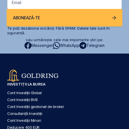
Email
ABONEAZĂ-TE
Te poți dezabona oricând. Fără SPAM. Datele tale sunt în
siguranță.
sau urmărește cele mai importante știri pe:
Messenger
WhatsApp
Telegram
INVESTIȚII LA BURSA
Cont Investiții Global
Cont Investiții BVB
Cont Investiții gestionat de broker
Consultanță Investiții
Cont Investiții Minori
Deducere 400 EUR