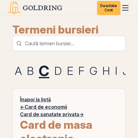
Deschide
Cont
Termeni bursieri
C
A
B
D
E
F
G
H
I
J
Înapoi la listă
←
Card de economii
Card de sanatate privata
→
Card de masa