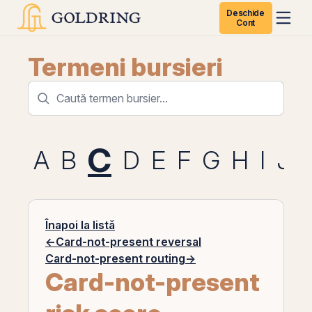
Deschide
Cont
Termeni bursieri
C
A
B
D
E
F
G
H
I
J
Înapoi la listă
←
Card-not-present reversal
Card-not-present routing
→
Card-not-present