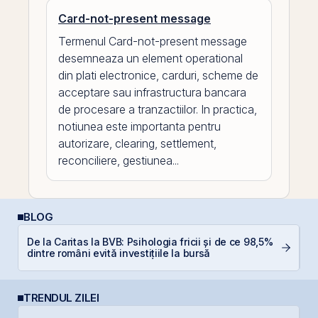
Card-not-present message
Termenul Card-not-present message
desemneaza un element operational
din plati electronice, carduri, scheme de
acceptare sau infrastructura bancara
de procesare a tranzactiilor. In practica,
notiunea este importanta pentru
autorizare, clearing, settlement,
reconciliere, gestiunea...
BLOG
P
De la Caritas la BVB: Psihologia fricii și de ce 98,5%
a
dintre români evită investițiile la bursă
c
TRENDUL ZILEI