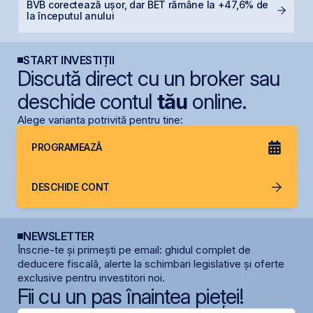
BVB corectează ușor, dar BET rămâne la +47,6% de
B
la începutul anului
s
START INVESTIȚII
Discută direct cu un broker sau
deschide contul
tău
online.
Alege varianta potrivită pentru tine:
PROGRAMEAZĂ
DESCHIDE CONT
NEWSLETTER
Înscrie-te și primești pe email: ghidul complet de
deducere fiscală, alerte la schimbari legislative și oferte
exclusive pentru investitori noi.
Fii cu un pas înaintea pieței!