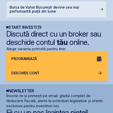
Bursa de Valori București devine cea mai
B
performantă piață din lume
s
START INVESTIȚII
Discută direct cu un broker sau
deschide contul
tău
online.
Alege varianta potrivită pentru tine:
PROGRAMEAZĂ
DESCHIDE CONT
NEWSLETTER
Înscrie-te și primești pe email: ghidul complet de
deducere fiscală, alerte la schimbari legislative și oferte
exclusive pentru investitori noi.
Fii cu un pas înaintea pieței!