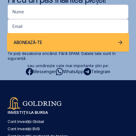
Nume
Email
ABONEAZĂ-TE
Te poți dezabona oricând. Fără SPAM. Datele tale sunt în
siguranță.
sau urmărește cele mai importante știri pe:
Messenger
WhatsApp
Telegram
INVESTIȚII LA BURSA
Cont Investiții Global
Cont Investiții BVB
Cont Investiții gestionat de broker