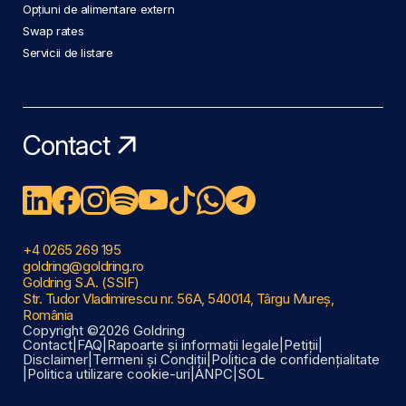
Opțiuni de alimentare extern
Swap rates
Servicii de listare
Contact
+4 0265 269 195
goldring@goldring.ro
Goldring S.A. (SSIF)
Str. Tudor Vladimirescu nr. 56A, 540014, Târgu Mureș,
România
Copyright ©2026 Goldring
Contact
|
FAQ
|
Rapoarte și informații legale
|
Petiții
|
Disclaimer
|
Termeni și Condiții
|
Politica de confidențialitate
|
Politica utilizare cookie-uri
|
ANPC
|
SOL