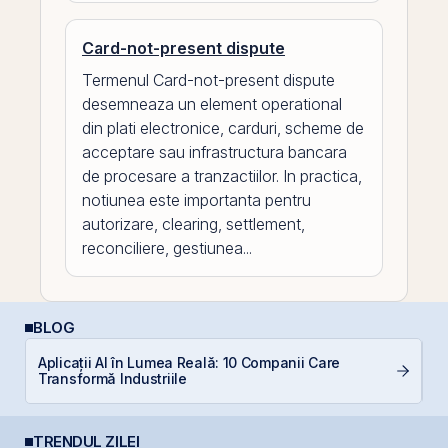
Card-not-present dispute
Termenul Card-not-present dispute
desemneaza un element operational
din plati electronice, carduri, scheme de
acceptare sau infrastructura bancara
de procesare a tranzactiilor. In practica,
notiunea este importanta pentru
autorizare, clearing, settlement,
reconciliere, gestiunea...
BLOG
Aplicații AI în Lumea Reală: 10 Companii Care
C
Transformă Industriile
p
TRENDUL ZILEI