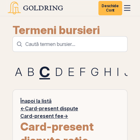
Deschide
Cont
Termeni bursieri
C
A
B
D
E
F
G
H
I
J
Înapoi la listă
←
Card-present dispute
Card-present fee
→
Card-present