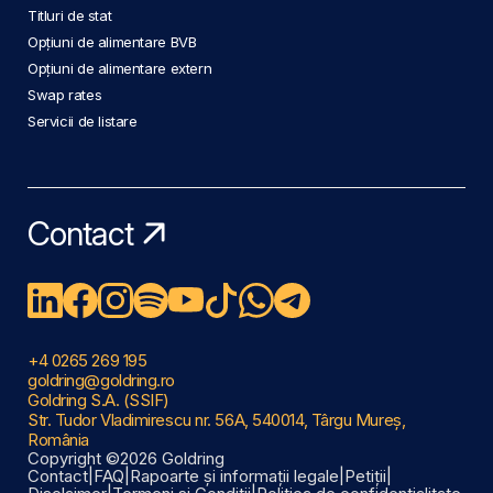
Titluri de stat
Opțiuni de alimentare BVB
Opțiuni de alimentare extern
Swap rates
Servicii de listare
Contact
+4 0265 269 195
goldring@goldring.ro
Goldring S.A. (SSIF)
Str. Tudor Vladimirescu nr. 56A, 540014, Târgu Mureș,
România
Copyright ©2026 Goldring
Contact
|
FAQ
|
Rapoarte și informații legale
|
Petiții
|