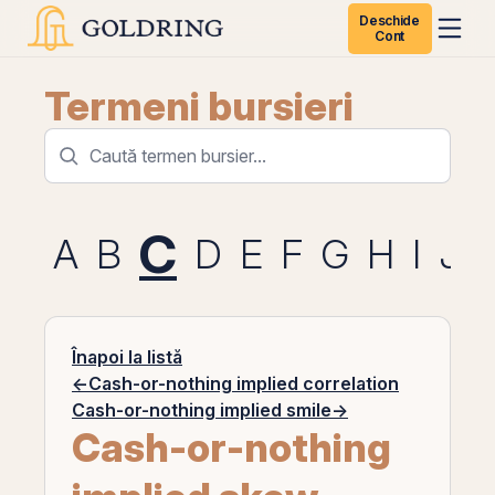
Deschide
Cont
Termeni bursieri
C
A
B
D
E
F
G
H
I
J
Înapoi la listă
←
Cash-or-nothing implied correlation
Cash-or-nothing implied smile
→
Cash-or-nothing