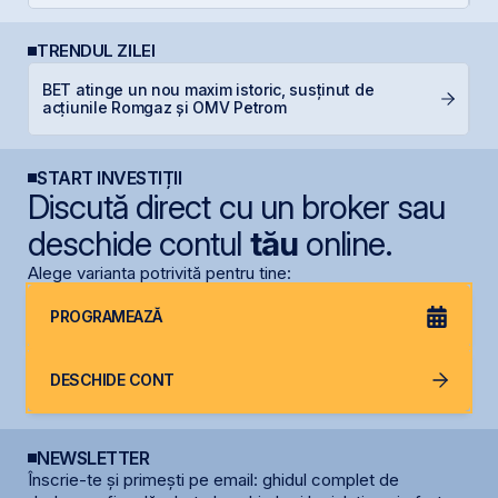
TRENDUL ZILEI
BET atinge un nou maxim istoric, susținut de
R
acțiunile Romgaz și OMV Petrom
R
START INVESTIȚII
Discută direct cu un broker sau
deschide contul
tău
online.
Alege varianta potrivită pentru tine:
PROGRAMEAZĂ
DESCHIDE CONT
NEWSLETTER
Înscrie-te și primești pe email: ghidul complet de