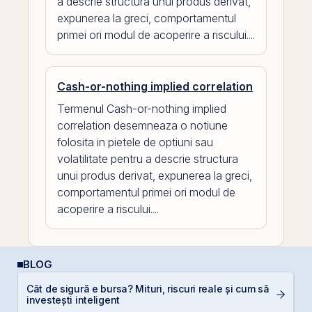
a descrie structura unui produs derivat,
expunerea la greci, comportamentul
primei ori modul de acoperire a riscului....
Cash-or-nothing implied correlation
Termenul Cash-or-nothing implied
correlation desemneaza o notiune
folosita in pietele de optiuni sau
volatilitate pentru a descrie structura
unui produs derivat, expunerea la greci,
comportamentul primei ori modul de
acoperire a riscului....
BLOG
P
Cât de sigură e bursa? Mituri, riscuri reale și cum să
a
investești inteligent
s