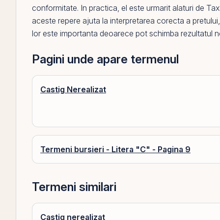
conformitate. In practica,
el
este urmarit alaturi de
Tax
aceste repere ajuta la interpretarea corecta a pretului, a 
lor este importanta deoarece pot schimba rezultatul net d
Pagini unde apare termenul
Castig Nerealizat
Termeni bursieri - Litera "C" - Pagina 9
Termeni similari
Castig nerealizat