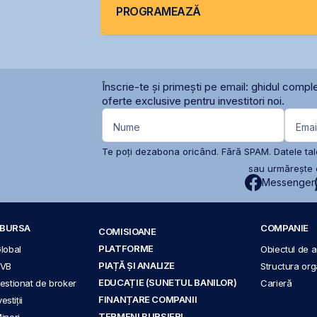
PROGRAMEAZĂ
Înscrie-te și primești pe email: ghidul comple
oferte exclusive pentru investitori noi.
Nume
Emai
Te poți dezabona oricând. Fără SPAM. Datele tale
sau urmărește c
Messenger
A BURSA
COMPANIE
COMISIOANE
PLATFORME
Global
Obiectul de ac
PIAȚĂ ȘI ANALIZE
BVB
Structura org
EDUCAȚIE (SUNETUL BANILOR)
 gestionat de broker
Carieră
FINANȚARE COMPANII
stiții
TERMENI BURSIERI