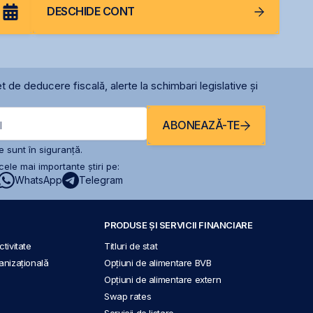
DESCHIDE CONT
t de deducere fiscală, alerte la schimbari legislative și
ABONEAZĂ-TE
l
 sunt în siguranță.
ele mai importante știri pe:
WhatsApp
Telegram
PRODUSE ȘI SERVICII FINANCIARE
tivitate
Titluri de stat
anizațională
Opțiuni de alimentare BVB
Opțiuni de alimentare extern
Swap rates