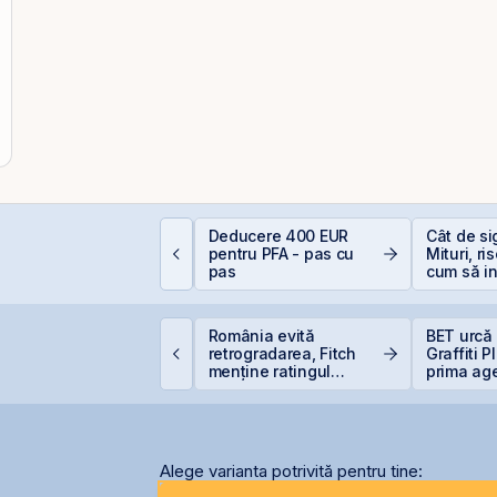
EIT-urile de
Deducere 400 EUR
Cât de si
elecomunicații - regii
pentru PFA - pas cu
Mituri, ri
nfrastructurii digitale
pas
cum să in
inteligen
igi pregătește listarea
România evită
BET urcă 
igi Spain pe bursele
retrogradarea, Fitch
Graffiti 
paniole
menține ratingul
prima ag
României la BBB-
comunicar
BVB
Alege varianta potrivită pentru tine: