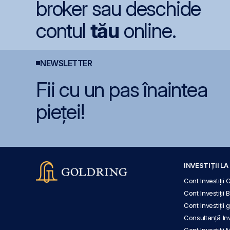
broker sau deschide
contul
tău
online.
NEWSLETTER
Fii cu un pas înaintea
pieței!
INVESTIȚII L
Cont Investiții 
Cont Investiții 
Cont Investiții
Consultanță Inve