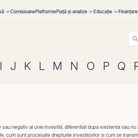
rsă
Comisioane
Platforme
Piață și analize
Educație
Finanțare
I
J
K
L
M
N
O
P
Q
au negativ al unei investitii, diferentiat dupa existenta sau nu a
e, cum sunt procesate drepturile investitorilor si cum se transmi