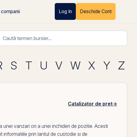
 companii
Log In
Deschide Cont
R
S
T
U
V
W
X
Y
Z
Catalizator de pret
→
 unei vanzari ori a unei inchideri de pozitie. Acesti
t informatiile
prin
lantul de custodie si de