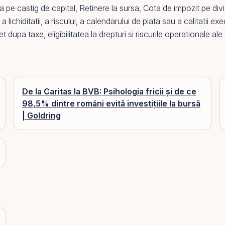
a pe castig de capital
,
Retinere la sursa
,
Cota de impozit pe div
lichiditatii, a riscului, a calendarului de piata sau a calitatii exe
upa taxe, eligibilitatea la drepturi si riscurile operationale ale 
De la Caritas la BVB: Psihologia fricii și de ce
98,5% dintre români evită investițiile la bursă
| Goldring