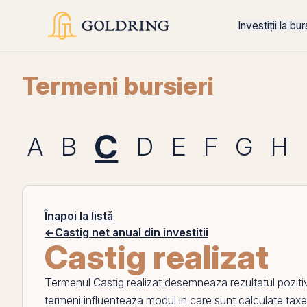
Investiții la bu
Termeni bursieri
C
A
B
D
E
F
G
H
Înapoi la listă
←
Castig net anual din investitii
Castig realizat
Termenul
Castig realizat
desemneaza rezultatul pozitiv s
termeni influenteaza modul in care sunt calculate taxel