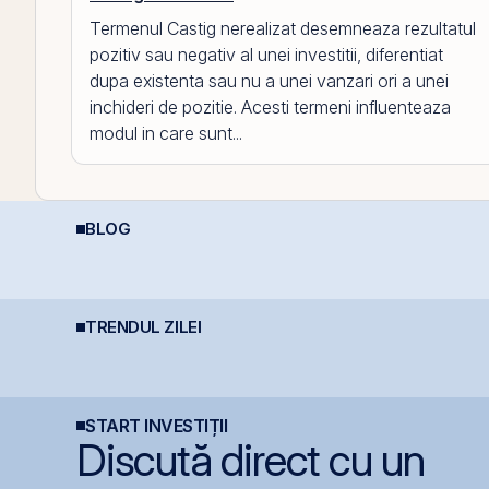
Termenul Castig nerealizat desemneaza rezultatul
pozitiv sau negativ al unei investitii, diferentiat
dupa existenta sau nu a unei vanzari ori a unei
inchideri de pozitie. Acesti termeni influenteaza
modul in care sunt...
BLOG
Investiții la 50+ ani:
Data Center REIT sau
R
prea târziu sau abia la
REIT-ul în era
t
timp?
Inteligenței Artificiale.
i
TRENDUL ZILEI
BERD vinde 1% din
Cris-Tim urcă 13% la
D
cu
Banca Transilvania și
BVB și adaugă 330 mil.
D
e
coboară sub pragul de
lei la capitalizare într-o
s
5%
singură zi
START INVESTIȚII
Discută direct cu un