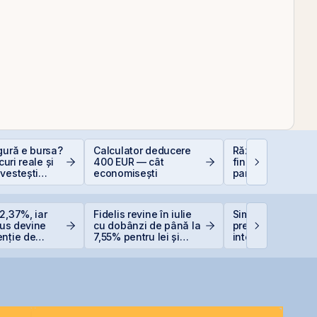
gură e bursa?
Calculator deducere
Război și piețe
scuri reale și
400 EUR — cât
financiare: de ce
vestești
economisești
panica este cel m
t
scump sfat
2,37%, iar
Fidelis revine în iulie
Simtel își extinde
Plus devine
cu dobânzi de până la
prezența
enție de
7,55% pentru lei și
internațională pri
e listată la
6,20% pentru euro
deschiderea unei
filiale în Italia