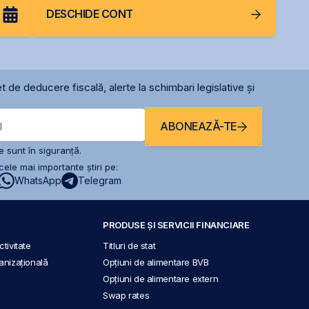
DESCHIDE CONT
t de deducere fiscală, alerte la schimbari legislative și
ABONEAZĂ-TE
l
 sunt în siguranță.
ele mai importante știri pe:
WhatsApp
Telegram
PRODUSE ȘI SERVICII FINANCIARE
tivitate
Titluri de stat
anizațională
Opțiuni de alimentare BVB
Opțiuni de alimentare extern
Swap rates