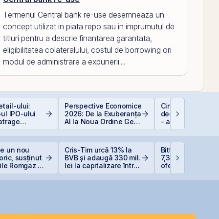
Termenul Central bank re-use desemneaza un
concept utilizat in piata repo sau in imprumutul de
titluri pentru a descrie finantarea garantata,
eligibilitatea colateralului, costul de borrowing ori
modul de administrare a expunerii....
tail-ului:
Perspective Economice
Cine e eligibil pe
ul IPO-ului
2026: De la Exuberanța
deducerea de 40
atrage
AI la Noua Ordine Geo-
- angajați vs. PFA
i de peste 2
Economică
ari față de
area estimată
ge un nou
Cris-Tim urcă 13% la
Bittnet Systems a
iei
oric, susținut
BVB și adaugă 330 mil.
7,33 milioane eur
ile Romgaz și
lei la capitalizare într-o
oferta de obligați
rom
singură zi
BNET31E