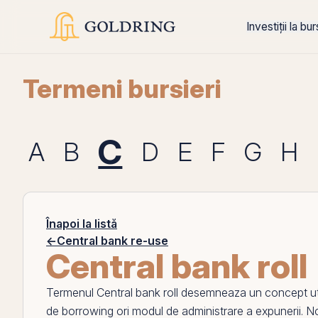
Investiții la bu
Termeni bursieri
C
A
B
D
E
F
G
H
Înapoi la listă
←
Central bank re-use
Central bank roll
Termenul
Central bank roll
desemneaza un concept util
de borrowing ori modul de administrare a expunerii. N