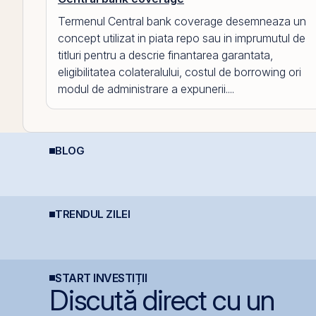
Termenul Central bank coverage desemneaza un
concept utilizat in piata repo sau in imprumutul de
titluri pentru a descrie finantarea garantata,
eligibilitatea colateralului, costul de borrowing ori
modul de administrare a expunerii....
BLOG
Diferența care îți
REIT-urile de
D
protejează capitalul:
infrastructură din
A
dividendele bat inflația
China - să copiem de
D
(+5% vs. −6%)
la cel ce copiază?!
TRENDUL ZILEI
Fidelis revine în iulie
Simtel Team cedează
T
cu dobânzi de până la
etapizat 14% din ANT
i
7,55% pentru lei și
Power pentru 3,99 mil.
m
6,20% pentru euro
lei și își reduce
t
participația la 37%
C
START INVESTIȚII
Discută direct cu un