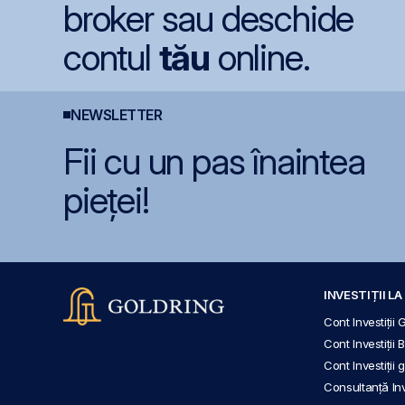
broker sau deschide
contul
tău
online.
NEWSLETTER
Fii cu un pas înaintea
pieței!
INVESTIȚII L
Cont Investiții 
Cont Investiții 
Cont Investiții
Consultanță Inve