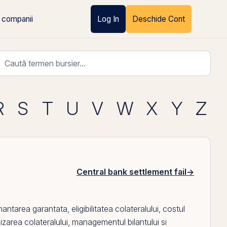
 companii
Log In
Deschide Cont
R
S
T
U
V
W
X
Y
Z
Central bank settlement fail
→
nantarea garantata, eligibilitatea colateralului, costul
zarea colateralului, managementul bilantului si