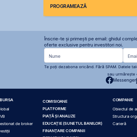
PROGRAMEAZĂ
Înscrie-te și primești pe email: ghidul comple
oferte exclusive pentru investitori noi.
Nume
Emai
Te poți dezabona oricând. Fără SPAM. Datele tale
sau urmărește c
Messenger
A BURSA
COMPANIE
COMISIOANE
PLATFORME
Global
Obiectul de ac
PIAȚĂ ȘI ANALIZE
BVB
Structura org
EDUCAȚIE (SUNETUL BANILOR)
 gestionat de broker
Carieră
FINANȚARE COMPANII
stiții