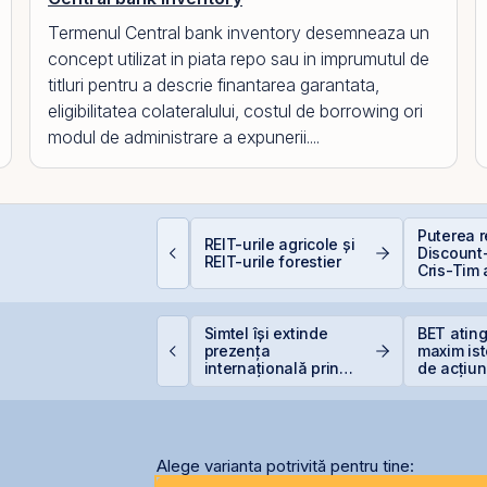
Termenul Central bank inventory desemneaza un
concept utilizat in piata repo sau in imprumutul de
titluri pentru a descrie finantarea garantata,
eligibilitatea colateralului, costul de borrowing ori
modul de administrare a expunerii....
epozitele Bancare:
Puterea re
REIT-urile agricole și
vantaje și
Discount-
REIT-urile forestier
ezavantaje
Cris-Tim 
subscrier
ori mai m
capitaliz
TS finalizează
Simtel își extinde
BET atin
a compan
nvestiția de 23
prezența
maxim ist
ilioane euro în
internațională prin
de acțiun
erminalul Canopus
deschiderea unei
OMV Pet
onstanța
filiale în Italia
Alege varianta potrivită pentru tine: