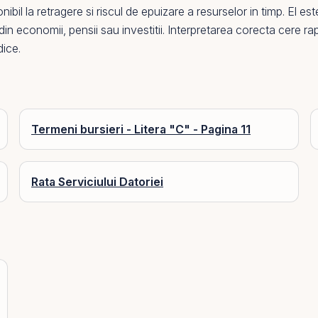
ibil la retragere si riscul de epuizare a resurselor in timp.
El
este
din economii, pensii sau investitii. Interpretarea corecta cere rapo
dice.
Termeni bursieri - Litera "C" - Pagina 11
Rata Serviciului Datoriei