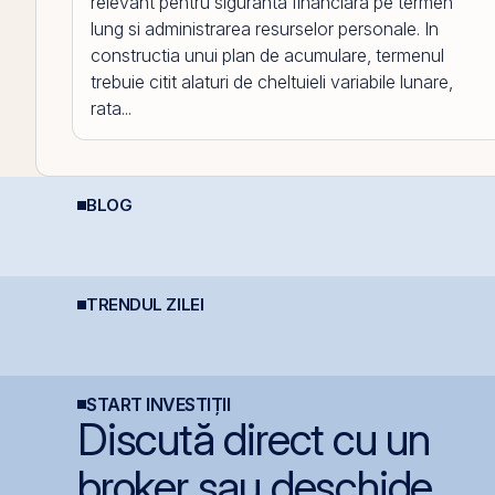
relevant pentru siguranta financiara pe termen
lung si administrarea resurselor personale. In
constructia unui plan de acumulare, termenul
trebuie citit alaturi de cheltuieli variabile lunare,
rata...
BLOG
Economia României în
C
Cum deschizi cont la
2026: Oportunități și
p
bursă în 10 minute
Riscuri pentru
ș
Investitori
A
TRENDUL ZILEI
Digi Spain stabilește
BVB corectează ușor,
F
a
prețul IPO la 5,60
dar BET rămâne la
c
euro/acțiune
+47,6% de la începutul
7
anului
e
START INVESTIȚII
Discută direct cu un
broker sau deschide