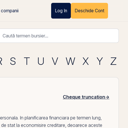
 companii
Log In
Deschide Cont
R
S
T
U
V
W
X
Y
Z
Cheque truncation
→
personala. In planificarea financiara pe termen lung,
 de stat la economisire creditare
, deoarece aceste