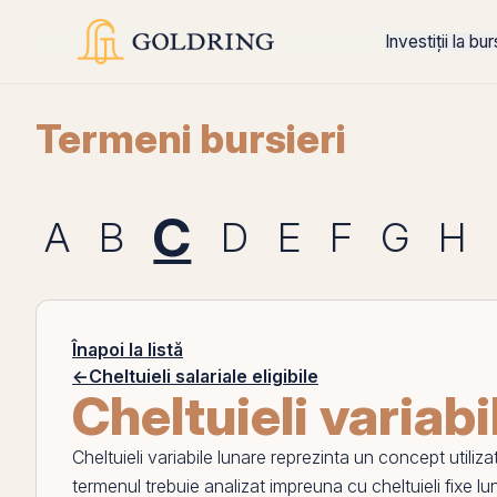
Investiții la bu
Termeni bursieri
C
A
B
D
E
F
G
H
Înapoi la listă
←
Cheltuieli salariale eligibile
Cheltuieli variabi
Cheltuieli variabile lunare
reprezinta un concept utiliza
termenul trebuie analizat impreuna cu
cheltuieli fixe l