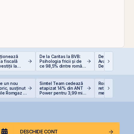
ționează
De la Caritas la BVB:
Depozitele Banca
a fiscală
Psihologia fricii și de
Avantaje și
estiții la
ce 98,5% dintre români
Dezavantaje
evită investițiile la
bursă
ge un nou
Simtel Team cedează
România evită
oric, susținut
etapizat 14% din ANT
retrogradarea, Fi
ile Romgaz și
Power pentru 3,99 mil.
menține ratingul
rom
lei și își reduce
României la BBB-
participația la 37%
DESCHIDE CONT