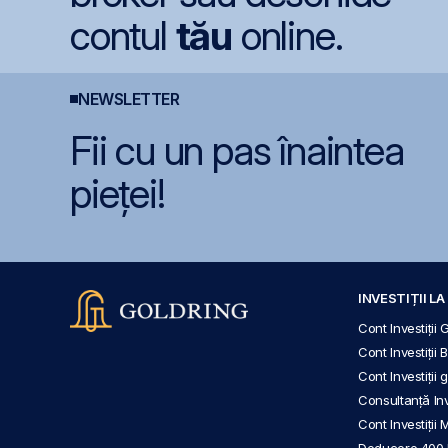
contul
tău
online.
NEWSLETTER
Fii cu un pas înaintea
pieței!
INVESTIȚII L
Cont Investiții 
Cont Investiții 
Cont Investiții
Consultanță Inve
Cont Investiții 