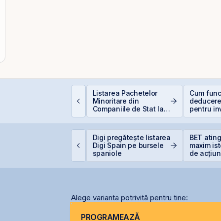
ontakt accelerează
Listarea Pachetelor
Cum func
regătirea pentru IPO
Minoritare din
deducere
i listarea pe piața
Companiile de Stat la
pentru inv
eRO a BVB
BVB – Soluție pentru
bursă
Deficitul Bugetar?
idelis din august vine
Digi pregătește listarea
BET atin
u dobânzi de până la
Digi Spain pe bursele
maxim ist
,50% în lei și 6,30% în
spaniole
de acțiun
uro
OMV Pet
Alege varianta potrivită pentru tine:
PROGRAMEAZĂ