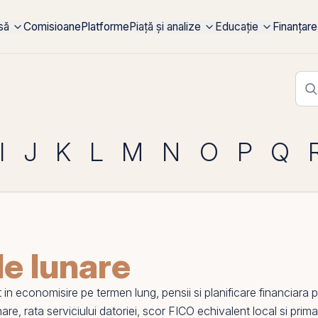
rsă
Comisioane
Platforme
Piață și analize
Educație
Finanțare
I
J
K
L
M
N
O
P
Q
le lunare
t in economisire
pe
termen lung, pensii si planificare financiara 
unare
,
rata serviciului datoriei
,
scor FICO echivalent local
si
prima