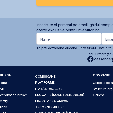
Înscrie-te și primești pe email: ghidul comple
oferte exclusive pentru investitori noi.
Nume
Emai
Te poți dezabona oricând. Fără SPAM. Datele tale
sau urmărește c
Messenger
A BURSA
COMPANIE
COMISIOANE
PLATFORME
Global
Obiectul de ac
PIAȚĂ ȘI ANALIZE
BVB
Structura org
EDUCAȚIE (SUNETUL BANILOR)
 gestionat de broker
Carieră
FINANȚARE COMPANII
stiții
TERMENI BURSIERI
Minori
SUNETUL BANILOR (VIDEO)