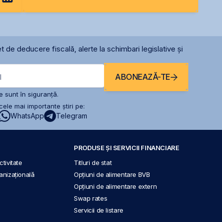
t de deducere fiscală, alerte la schimbari legislative și
ABONEAZĂ-TE
l
 sunt în siguranță.
ele mai importante știri pe:
WhatsApp
Telegram
PRODUSE ȘI SERVICII FINANCIARE
tivitate
Titluri de stat
anizațională
Opțiuni de alimentare BVB
Opțiuni de alimentare extern
Swap rates
Servicii de listare