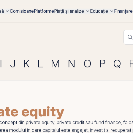
rsă
Comisioane
Platforme
Piață și analize
Educație
Finanțare
I
J
K
L
M
N
O
P
Q
ate equity
ncept din private equity,
private credit
sau
fund finance
, folo
erea modului in care capitalul este angajat, investit si recuperat