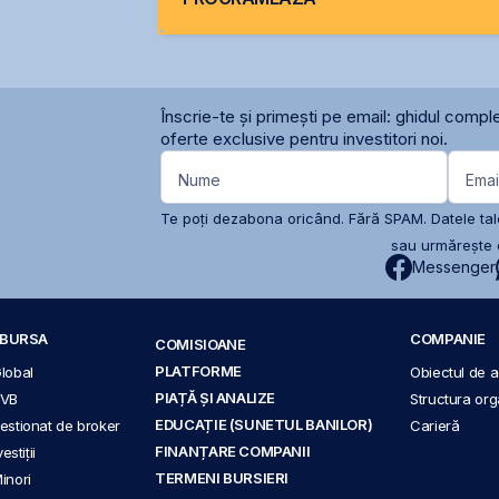
Înscrie-te și primești pe email: ghidul comple
oferte exclusive pentru investitori noi.
Nume
Emai
Te poți dezabona oricând. Fără SPAM. Datele tale
sau urmărește c
Messenger
A BURSA
COMPANIE
COMISIOANE
PLATFORME
Global
Obiectul de ac
PIAȚĂ ȘI ANALIZE
BVB
Structura org
EDUCAȚIE (SUNETUL BANILOR)
 gestionat de broker
Carieră
FINANȚARE COMPANII
stiții
TERMENI BURSIERI
Minori