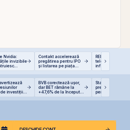
e Nvidia:
Contakt accelerează
REIT-urile de
țile invizibile
pregătirea pentru IPO
telecomunicații - 
truiesc
și listarea pe piața
infrastructurii dig
AeRO a BVB
avertizează
BVB corectează ușor,
Statul român
esiunilor
dar BET rămâne la
pregătește finan
de investițiile
+47,6% de la începutul
pentru achiziția
AI
anului
gazelor Neptun 
DESCHIDE CONT