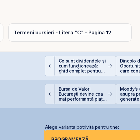
Termeni bursieri - Litera "C" - Pagina 12
EIT-urile de
Ce sunt dividendele și
Dincolo d
nfrastructură din
cum funcționează:
Oportunită
hina - să copiem de
ghid complet pentru
care cons
a cel ce copiază?!
investitori în acțiuni
viitorul AI
ET atinge un nou
Bursa de Valori
Moody’s 
axim istoric, susținut
București devine cea
asupra pr
e acțiunile Romgaz și
mai performantă piață
generate 
MV Petrom
din lume
record în 
Alege varianta potrivită pentru tine:
PROGRAMEAZĂ