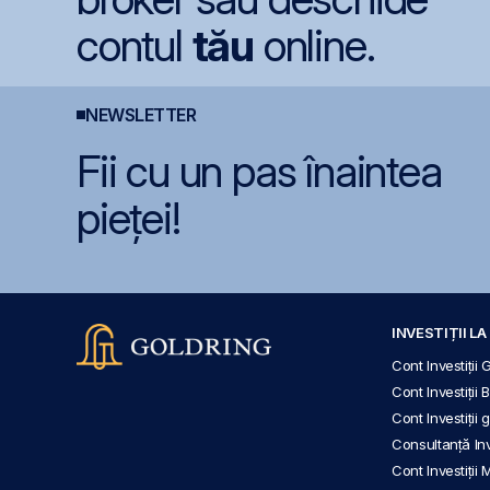
contul
tău
online.
NEWSLETTER
Fii cu un pas înaintea
pieței!
INVESTIȚII L
Cont Investiții 
Cont Investiții 
Cont Investiții
Consultanță Inve
Cont Investiții 