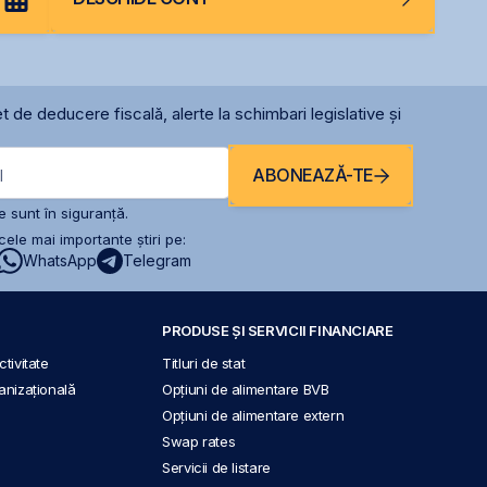
t de deducere fiscală, alerte la schimbari legislative și
ABONEAZĂ-TE
l
 sunt în siguranță.
ele mai importante știri pe:
WhatsApp
Telegram
PRODUSE ȘI SERVICII FINANCIARE
tivitate
Titluri de stat
anizațională
Opțiuni de alimentare BVB
Opțiuni de alimentare extern
Swap rates
Servicii de listare