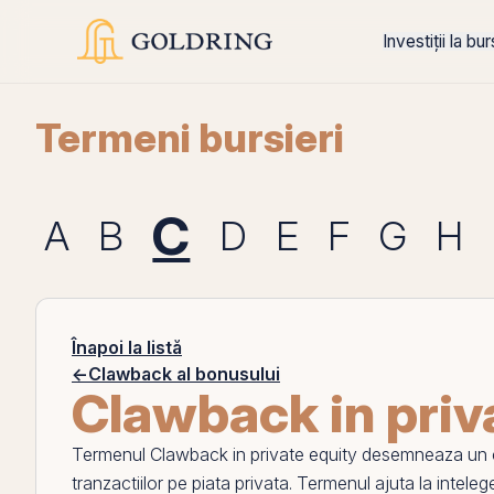
Investiții la bu
Termeni bursieri
C
A
B
D
E
F
G
H
Înapoi la listă
←
Clawback al bonusului
Clawback in priv
Termenul
Clawback in private equity
desemneaza un co
tranzactiilor
pe
piata privata. Termenul ajuta la inteleg