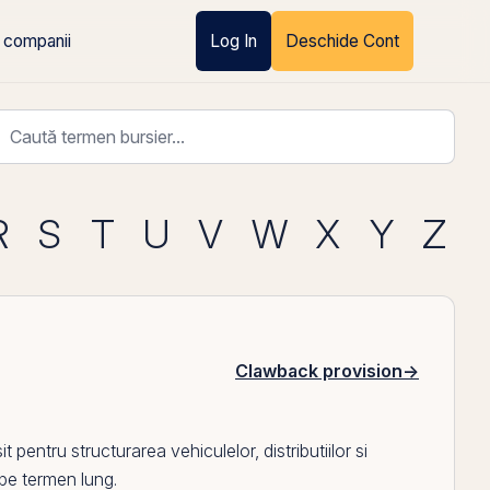
 companii
Log In
Deschide Cont
R
S
T
U
V
W
X
Y
Z
Clawback provision
→
sit pentru structurarea vehiculelor, distributiilor si
 pe termen lung.