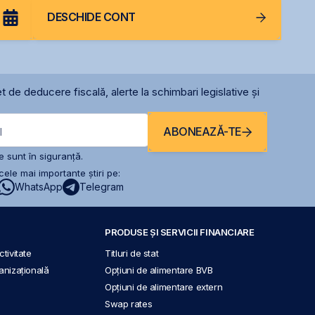
DESCHIDE CONT
t de deducere fiscală, alerte la schimbari legislative și
ABONEAZĂ-TE
l
 sunt în siguranță.
ele mai importante știri pe:
WhatsApp
Telegram
PRODUSE ȘI SERVICII FINANCIARE
tivitate
Titluri de stat
anizațională
Opțiuni de alimentare BVB
Opțiuni de alimentare extern
Swap rates