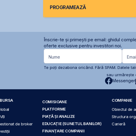
PROGRAMEAZĂ
Înscrie-te și primești pe email: ghidul comple
oferte exclusive pentru investitori noi.
Nume
Emai
Te poți dezabona oricând. Fără SPAM. Datele tale
sau urmărește c
Messenger
A BURSA
COMPANIE
COMISIOANE
PLATFORME
Global
Obiectul de ac
PIAȚĂ ȘI ANALIZE
BVB
Structura org
EDUCAȚIE (SUNETUL BANILOR)
 gestionat de broker
Carieră
FINANȚARE COMPANII
stiții