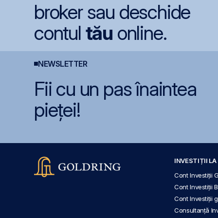
broker sau deschide
contul
tău
online.
NEWSLETTER
Fii cu un pas înaintea
pieței!
INVESTIȚII L
Cont Investiții 
Cont Investiții 
Cont Investiții
Consultanță Inve