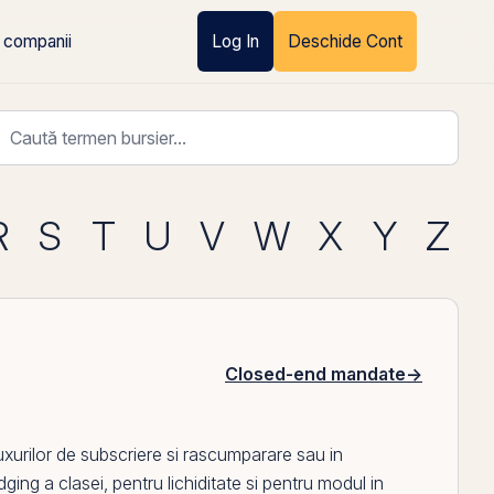
 companii
Log In
Deschide Cont
R
S
T
U
V
W
X
Y
Z
Closed-end mandate
→
luxurilor de subscriere si rascumparare sau in
ing a clasei, pentru lichiditate si pentru modul in