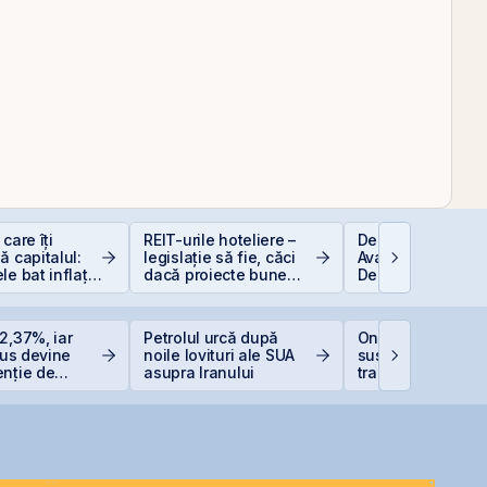
care îți
REIT-urile hoteliere –
Depozitele Banca
ă capitalul:
legislație să fie, căci
Avantaje și
le bat inflația
dacă proiecte bune
Dezavantaje
 −6%)
sunt și banii se găsesc
2,37%, iar
Petrolul urcă după
One United Proper
Plus devine
noile lovituri ale SUA
suspendată de la
enție de
asupra Iranului
tranzacționare pe
e listată la
oferta de
răscumpărare