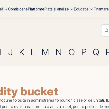
rsă
Comisioane
Platforme
Piață și analize
Educație
Finanțare
I
J
K
L
M
N
O
P
Q
dity bucket
une folosita in administrarea fondurilor, claselor de unitati, f
 pentru evaluarea corecta a activului net, pentru politica de hedg