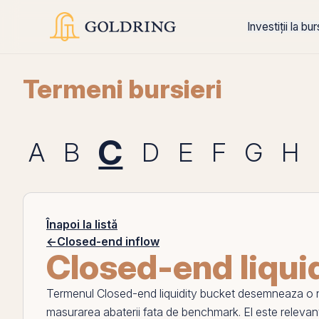
Investiții la bu
Termeni bursieri
C
A
B
D
E
F
G
H
Înapoi la listă
←
Closed-end inflow
Closed-end liqui
Termenul
Closed-end liquidity bucket
desemneaza o noti
masurarea abaterii fata de benchmark.
El
este relevant