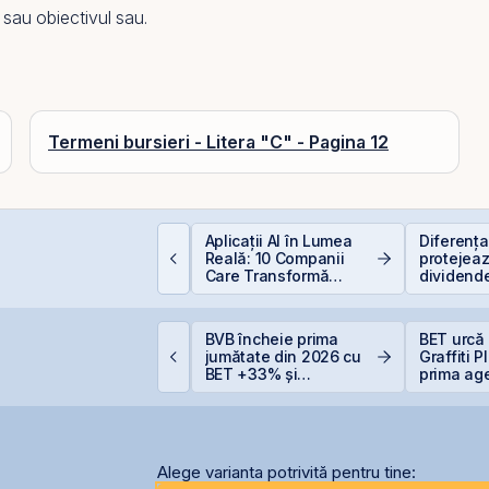
sau obiectivul sau.
Termeni bursieri - Litera "C" - Pagina 12
conomia României în
Aplicații AI în Lumea
Diferența 
026: Oportunități și
Reală: 10 Companii
protejeaz
iscuri pentru
Care Transformă
dividende
nvestitori
Industriile
(+5% vs.
TS finalizează
BVB încheie prima
BET urcă 
nvestiția de 23
jumătate din 2026 cu
Graffiti 
ilioane euro în
BET +33% și
prima ag
erminalul Canopus
capitalizare record
comunicar
onstanța
BVB
Alege varianta potrivită pentru tine: