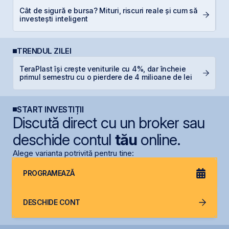
P
Cât de sigură e bursa? Mituri, riscuri reale și cum să
a
investești inteligent
s
TRENDUL ZILEI
TeraPlast își crește veniturile cu 4%, dar încheie
B
primul semestru cu o pierdere de 4 milioane de lei
a
START INVESTIȚII
Discută direct cu un broker sau
deschide contul
tău
online.
Alege varianta potrivită pentru tine:
PROGRAMEAZĂ
DESCHIDE CONT