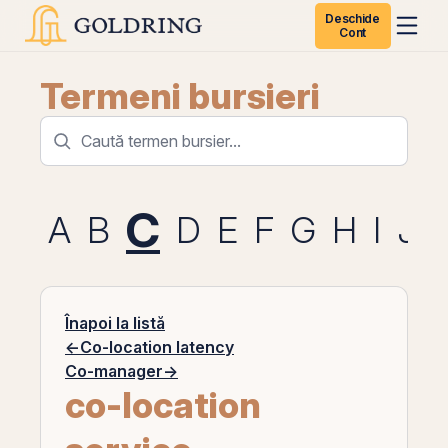
Deschide
Cont
Termeni bursieri
C
A
B
D
E
F
G
H
I
J
Înapoi la listă
←
Co-location latency
Co-manager
→
co-location