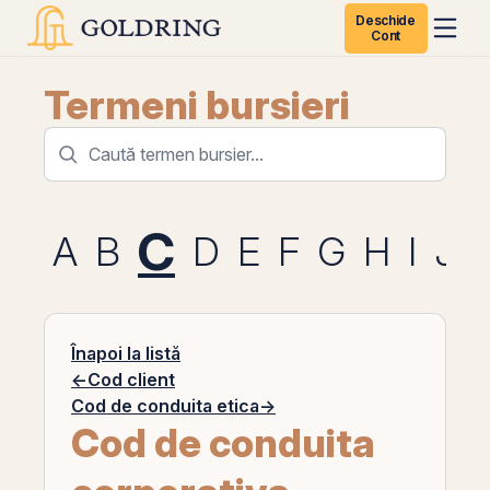
Deschide
Cont
Termeni bursieri
C
A
B
D
E
F
G
H
I
J
Înapoi la listă
←
Cod client
Cod de conduita etica
→
Cod de conduita