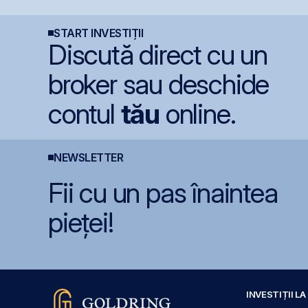
secetei
p
C
2
START INVESTIȚII
Discută direct cu un
broker sau deschide
contul
tău
online.
NEWSLETTER
Fii cu un pas înaintea
pieței!
INVESTIȚII L