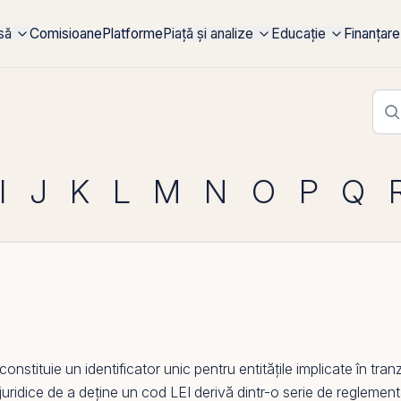
rsă
Comisioane
Platforme
Piață și analize
Educație
Finanțare
I
J
K
L
M
N
O
P
Q
stituie un identificator unic pentru entitățile implicate în tranz
 juridice de a deține un
cod LEI
derivă dintr-o serie de reglemen