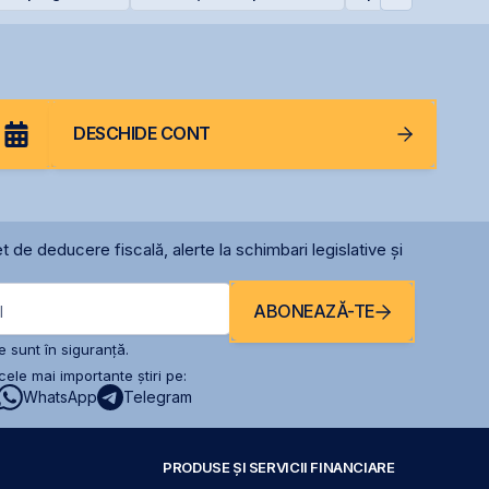
deschiderea unei
filiale în Italia
DESCHIDE CONT
t de deducere fiscală, alerte la schimbari legislative și
ABONEAZĂ-TE
l
 sunt în siguranță.
ele mai importante știri pe:
WhatsApp
Telegram
PRODUSE ȘI SERVICII FINANCIARE