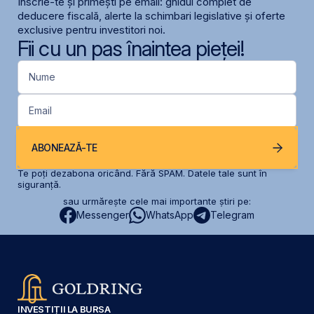
Înscrie-te și primești pe email: ghidul complet de
deducere fiscală, alerte la schimbari legislative și oferte
exclusive pentru investitori noi.
Fii cu un pas înaintea pieței!
Nume
Email
ABONEAZĂ-TE
Te poți dezabona oricând. Fără SPAM. Datele tale sunt în
siguranță.
sau urmărește cele mai importante știri pe:
Messenger
WhatsApp
Telegram
INVESTIȚII LA BURSA