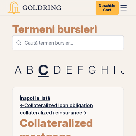
Deschide
Cont
Termeni bursieri
C
A
B
D
E
F
G
H
I
J
Înapoi la listă
←
Collateralized loan obligation
collateralized reinsurance
→
Collateralized