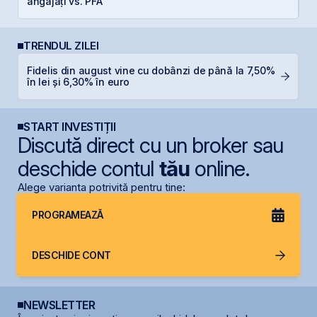
angajați vs. PFA
l
TRENDUL ZILEI
Fidelis din august vine cu dobânzi de până la 7,50%
G
în lei și 6,30% în euro
START INVESTIȚII
Discută direct cu un broker sau
deschide contul
tău
online.
Alege varianta potrivită pentru tine:
PROGRAMEAZĂ
DESCHIDE CONT
NEWSLETTER