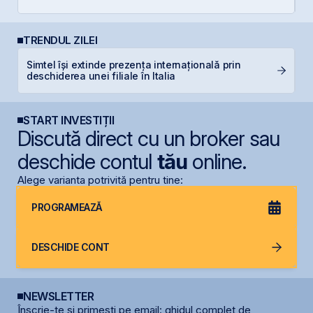
TRENDUL ZILEI
Simtel își extinde prezența internațională prin
P
deschiderea unei filiale în Italia
d
START INVESTIȚII
Discută direct cu un broker sau
deschide contul
tău
online.
Alege varianta potrivită pentru tine:
PROGRAMEAZĂ
DESCHIDE CONT
NEWSLETTER
Înscrie-te și primești pe email: ghidul complet de