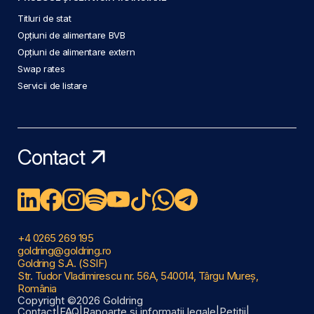
Titluri de stat
Opțiuni de alimentare BVB
Opțiuni de alimentare extern
Swap rates
Servicii de listare
Contact
+4 0265 269 195
goldring@goldring.ro
Goldring S.A. (SSIF)
Str. Tudor Vladimirescu nr. 56A, 540014, Târgu Mureș,
România
Copyright ©2026 Goldring
Contact
|
FAQ
|
Rapoarte și informații legale
|
Petiții
|