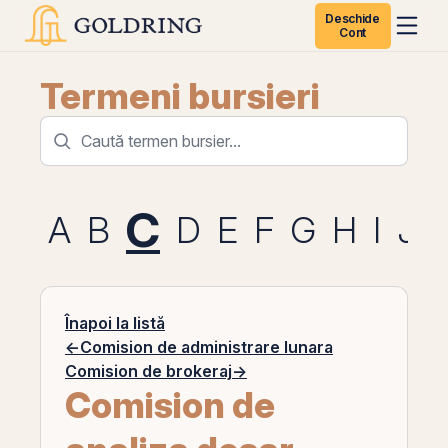
Deschide
Cont
Termeni bursieri
C
A
B
D
E
F
G
H
I
J
Înapoi la listă
←
Comision de administrare lunara
Comision de brokeraj
→
Comision de