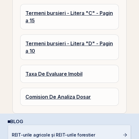
Termeni bursieri - Litera "C" - Pagin
a 15
Termeni bursieri - Litera "D" - Pagin
a 10
Taxa De Evaluare Imobil
Comision De Analiza Dosar
BLOG
P
REIT-urile agricole și REIT-urile forestier
N