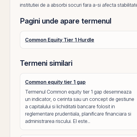
institutiei de a absorbi socuri fara a-si afecta stabilitat
Pagini unde apare termenul
Common Equity Tier 1 Hurdle
Termeni similari
Common equity tier 1 gap
Termenul Common equity tier 1 gap desemneaza
un indicator, o cerinta sau un concept de gestiune
a capitalului si lichiditatii bancare folosit in
reglementare prudentiala, planificare financiara si
administrarea riscului. El este...