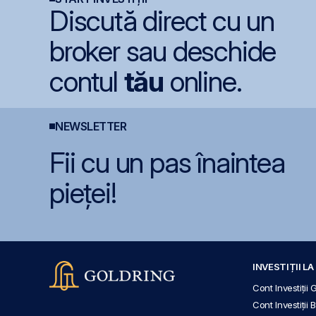
Discută direct cu un
broker sau deschide
contul
tău
online.
NEWSLETTER
Fii cu un pas înaintea
pieței!
INVESTIȚII L
Cont Investiții 
Cont Investiții 