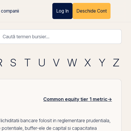
 companii
Log In
Deschide Cont
R
S
T
U
V
W
X
Y
Z
Common equity tier 1 metric
→
chiditatii bancare folosit in reglementare prudentiala,
le potentiale, buffer-ele de capital si capacitatea