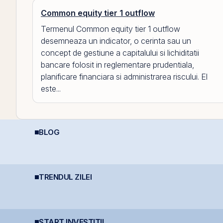
Common equity tier 1 outflow
Termenul Common equity tier 1 outflow
desemneaza un indicator, o cerinta sau un
concept de gestiune a capitalului si lichiditatii
bancare folosit in reglementare prudentiala,
planificare financiara si administrarea riscului. El
este...
BLOG
REIT-urile de
Aplicații AI în Lumea
P
telecomunicații - regii
Reală: 10 Companii
o
infrastructurii digitale
Care Transformă
p
Industriile
G
s
ă
s
TRENDUL ZILEI
TeraPlast își crește
Bursa de Valori
N
ă
veniturile cu 4%, dar
București devine cea
o
încheie primul
mai performantă piață
U
semestru cu o pierdere
din lume
C
de 4 milioane de lei
n
START INVESTIȚII