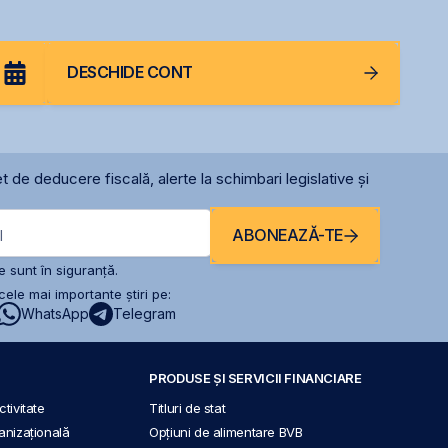
DESCHIDE CONT
t de deducere fiscală, alerte la schimbari legislative și
ABONEAZĂ-TE
l
 sunt în siguranță.
ele mai importante știri pe:
WhatsApp
Telegram
PRODUSE ȘI SERVICII FINANCIARE
tivitate
Titluri de stat
anizațională
Opțiuni de alimentare BVB