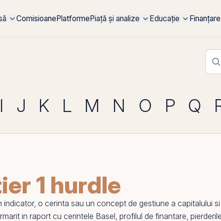
rsă
Comisioane
Platforme
Piață și analize
Educație
Finanțare
I
J
K
L
M
N
O
P
Q
er 1 hurdle
dicator, o cerinta sau un concept de gestiune a capitalului si li
marit in raport cu cerintele Basel, profilul de finantare, pierderi