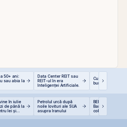
 la 50+ ani:
Data Center REIT sau
Cum deschizi cont
iu sau abia la
REIT-ul în era
bursă în 10 minut
Inteligenței Artificiale.
vine în iulie
Petrolul urcă după
BERD vinde 1% di
zi de până la
noile lovituri ale SUA
Banca Transilvani
ru lei și
asupra Iranului
coboară sub prag
ntru euro
5%