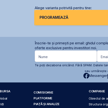
Alege varianta potrivită pentru tine:
PROGRAMEAZĂ
Înscrie-te și primești pe email: ghidul comple
oferte exclusive pentru investitori noi.
Nume
Emai
Te poți dezabona oricând. Fără SPAM. Datele tale
sau urmărește c
Messenger
A BURSA
COMPANIE
COMISIOANE
PLATFORME
Global
Obiectul de ac
PIAȚĂ ȘI ANALIZE
BVB
Structura org