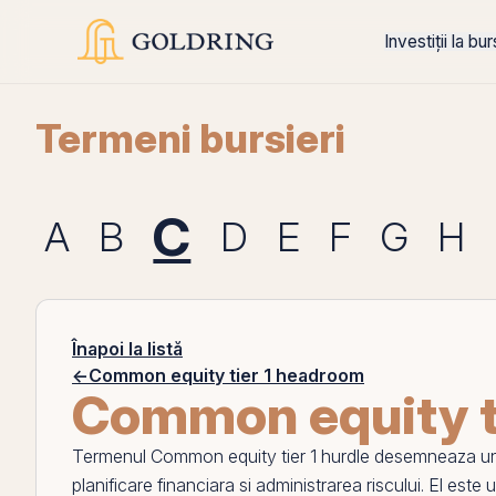
Investiții la bu
Termeni bursieri
C
A
B
D
E
F
G
H
Înapoi la listă
←
Common equity tier 1 headroom
Common equity ti
Termenul
Common equity tier 1 hurdle
desemneaza un in
planificare financiara si administrarea riscului.
El
este ur