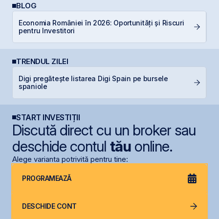
BLOG
R
Economia României în 2026: Oportunități și Riscuri
d
pentru Investitori
p
TRENDUL ZILEI
Digi pregătește listarea Digi Spain pe bursele
S
spaniole
de
START INVESTIȚII
Discută direct cu un broker sau
deschide contul
tău
online.
Alege varianta potrivită pentru tine:
PROGRAMEAZĂ
DESCHIDE CONT