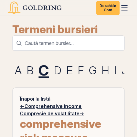
Deschide
Cont
Termeni bursieri
C
A
B
D
E
F
G
H
I
J
Înapoi la listă
←
Comprehensive income
Compresie de volatilitate
→
comprehensive