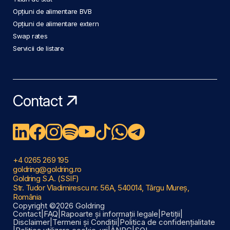
Opțiuni de alimentare BVB
Opțiuni de alimentare extern
Swap rates
Servicii de listare
Contact
+4 0265 269 195
goldring@goldring.ro
Goldring S.A. (SSIF)
Str. Tudor Vladimirescu nr. 56A, 540014, Târgu Mureș,
România
Copyright ©2026 Goldring
Contact
|
FAQ
|
Rapoarte și informații legale
|
Petiții
|
Disclaimer
|
Termeni și Condiții
|
Politica de confidențialitate