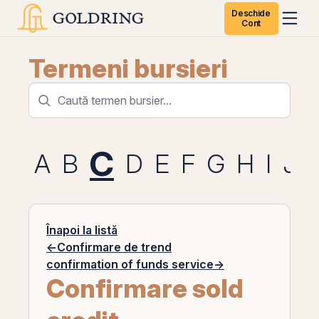
Deschide
Cont
Termeni bursieri
C
A
B
D
E
F
G
H
I
J
Înapoi la listă
←
Confirmare de trend
confirmation of funds service
→
Confirmare sold