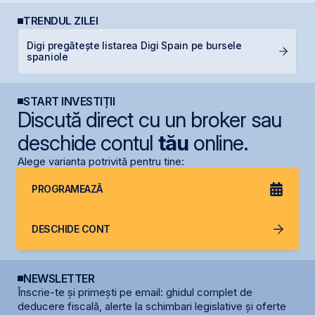
TRENDUL ZILEI
Digi pregătește listarea Digi Spain pe bursele
F
spaniole
p
START INVESTIȚII
Discută direct cu un broker sau
deschide contul
tău
online.
Alege varianta potrivită pentru tine:
PROGRAMEAZĂ
DESCHIDE CONT
NEWSLETTER
Înscrie-te și primești pe email: ghidul complet de
deducere fiscală, alerte la schimbari legislative și oferte