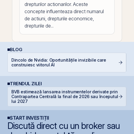
drepturilor actionarilor. Aceste
concepte influenteaza direct numarul
de actiuni, drepturile economice,
drepturile de...
BLOG
Dincolo de Nvidia: Oportunitățile invizibile care
C
construiesc viitorul AI
p
TRENDUL ZILEI
BVB estimează lansarea instrumentelor derivate prin
B
Contrapartea Centrală la final de 2026 sau începutul
a
lui 2027
START INVESTIȚII
Discută direct cu un broker sau