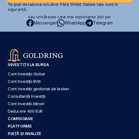
Te poți dezabona oricând. Fără SPAM. Datele tale sunt în
siguranță.
sau urmărește cele mai importante știri pe:
Messenger
WhatsApp
Telegram
INVESTIȚII LA BURSA
Cont Investiții Global
Cont Investiții BVB
Cont Investiții gestionat de broker
Consultanță Investiții
Cont Investiții Minori
Deducere 400 EUR
COMISIOANE
PLATFORME
PIAȚĂ ȘI ANALIZE