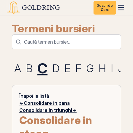
Deschide
Cont
Termeni bursieri
C
A
B
D
E
F
G
H
I
J
Înapoi la listă
←
Consolidare in pana
Consolidare in triunghi
→
Consolidare in