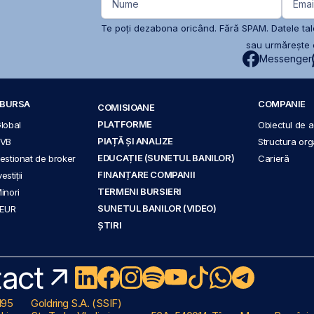
Nume
Emai
Te poți dezabona oricând. Fără SPAM. Datele tale
sau urmărește c
Messenger
A BURSA
COMPANIE
COMISIOANE
PLATFORME
Global
Obiectul de ac
PIAȚĂ ȘI ANALIZE
BVB
Structura org
EDUCAȚIE (SUNETUL BANILOR)
 gestionat de broker
Carieră
FINANȚARE COMPANII
stiții
TERMENI BURSIERI
Minori
SUNETUL BANILOR (VIDEO)
 EUR
ȘTIRI
act
195
Goldring S.A. (SSIF)