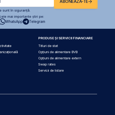
ABONEAZĂ-TE
l
 sunt în siguranță.
ele mai importante știri pe:
WhatsApp
Telegram
PRODUSE ȘI SERVICII FINANCIARE
tivitate
Titluri de stat
anizațională
Opțiuni de alimentare BVB
Opțiuni de alimentare extern
Swap rates
Servicii de listare