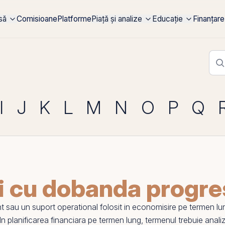
rsă
Comisioane
Platforme
Piață și analize
Educație
Finanțare
I
J
K
L
M
N
O
P
Q
i cu dobanda progre
t sau un suport operational folosit in economisire
pe
termen lun
e. In planificarea financiara pe termen lung, termenul trebuie ana