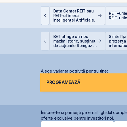
EIT-urile de
Data Center REIT sau
REIT-urile
nfrastructură din
REIT-ul în era
REIT-urile
hina - să copiem de
Inteligenței Artificiale.
a cel ce copiază?!
igi pregătește listarea
BET atinge un nou
Simtel își
igi Spain pe bursele
maxim istoric, susținut
prezența
paniole
de acțiunile Romgaz și
internați
OMV Petrom
deschide
filiale în 
Alege varianta potrivită pentru tine:
PROGRAMEAZĂ
Înscrie-te și primești pe email: ghidul comple
oferte exclusive pentru investitori noi.