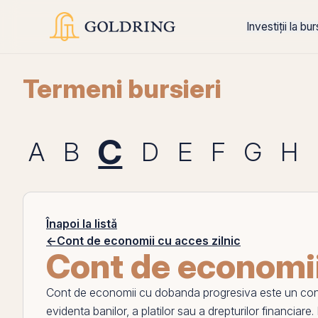
Investiții la bu
Termeni bursieri
C
A
B
D
E
F
G
H
Înapoi la listă
←
Cont de economii cu acces zilnic
Cont de economi
Cont de economii cu dobanda progresiva
este un con
evidenta banilor, a platilor sau a drepturilor financiar