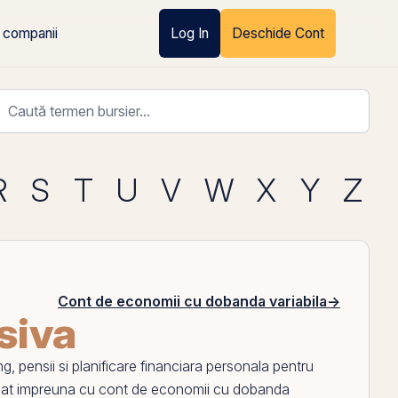
 companii
Log In
Deschide Cont
R
S
T
U
V
W
X
Y
Z
Cont de economii cu dobanda variabila
→
siva
g, pensii si planificare financiara personala pentru
lizat impreuna cu
cont de economii cu dobanda