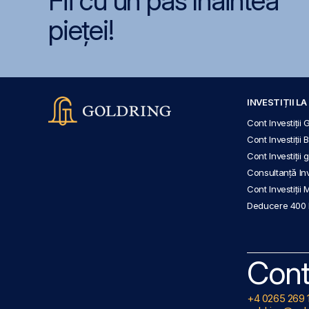
Fii cu un pas înaintea
pieței!
INVESTIȚII L
Cont Investiții 
Cont Investiții 
Cont Investiții
Consultanță Inve
Cont Investiții 
Deducere 400
Cont
+4 0265 269 