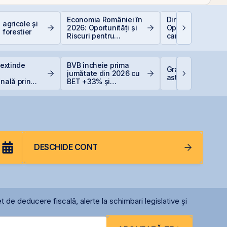
Economia României în
Dincolo de Nvidia
 agricole și
2026: Oportunități și
Oportunitățile invi
 forestier
Riscuri pentru
care construiesc
Investitori
viitorul AI
 extinde
BVB încheie prima
Graffiti Plus deb
jumătate din 2026 cu
astăzi pe piața 
onală prin
BET +33% și
rea unei
capitalizare record
Italia
DESCHIDE CONT
t de deducere fiscală, alerte la schimbari legislative și