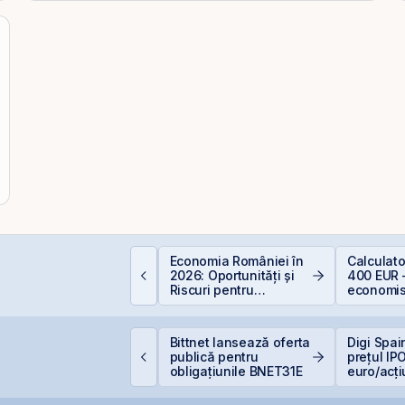
ata Center REIT sau
Economia României în
Calculat
EIT-ul în era
2026: Oportunități și
400 EUR 
nteligenței Artificiale.
Riscuri pentru
economis
Investitori
oody’s avertizează
Bittnet lansează oferta
Digi Spai
supra presiunilor
publică pentru
prețul IPO
enerate de investițiile
obligațiunile BNET31E
euro/acț
ecord în AI