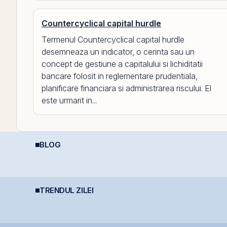
Countercyclical capital hurdle
Termenul Countercyclical capital hurdle
desemneaza un indicator, o cerinta sau un
concept de gestiune a capitalului si lichiditatii
bancare folosit in reglementare prudentiala,
planificare financiara si administrarea riscului. El
este urmarit in...
BLOG
Cât de sigură e bursa?
D
Impozitarea
le
Mituri, riscuri reale și
R
câștigurilor la bursă
cum să investești
I
inteligent
TRENDUL ZILEI
BET atinge un nou
TTS finalizează
M
maxim istoric, susținut
investiția de 23
a
de acțiunile Romgaz și
milioane euro în
g
OMV Petrom
terminalul Canopus
r
Constanța