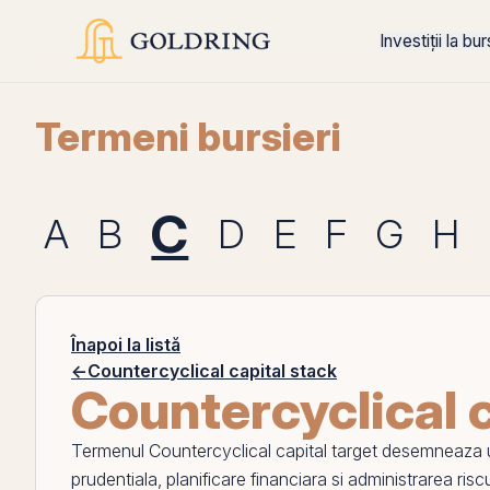
Investiții la bu
Termeni bursieri
C
A
B
D
E
F
G
H
Înapoi la listă
←
Countercyclical capital stack
Countercyclical c
Termenul
Countercyclical capital target
desemneaza un 
prudentiala, planificare financiara si administrarea riscu