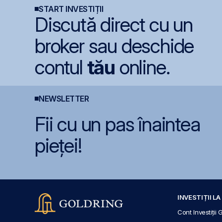
START INVESTIȚII
Discută direct cu un
broker sau deschide
contul
tău
online.
NEWSLETTER
Fii cu un pas înaintea
pieței!
INVESTIȚII L
Cont Investiții 