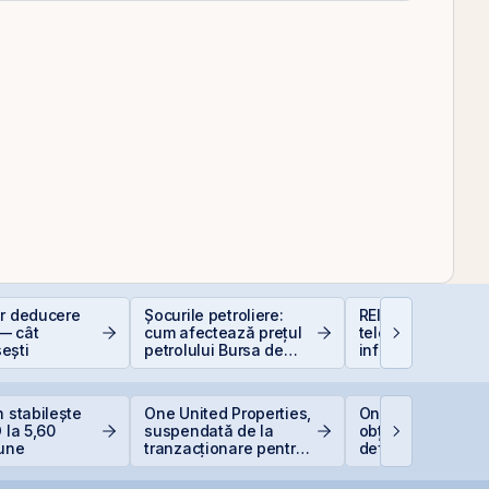
or deducere
Șocurile petroliere:
REIT-urile de
— cât
cum afectează prețul
telecomunicații - 
ești
petrolului Bursa de
infrastructurii dig
Valori București
n stabilește
One United Properties,
One United Prope
 la 5,60
suspendată de la
obține o hotărâre
iune
tranzacționare pentru
definitivă favorab
oferta de
pentru One Penin
răscumpărare