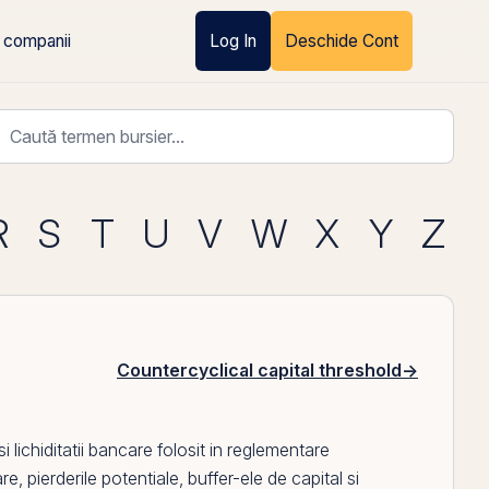
 companii
Log In
Deschide Cont
R
S
T
U
V
W
X
Y
Z
Countercyclical capital threshold
→
lichiditatii bancare folosit in reglementare
re, pierderile potentiale, buffer-ele de capital si