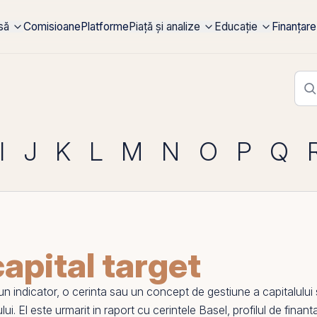
rsă
Comisioane
Platforme
Piață și analize
Educație
Finanțare
I
J
K
L
M
N
O
P
Q
apital target
indicator, o cerinta sau un concept de gestiune a capitalului si 
lui.
El
este urmarit in raport cu cerintele Basel, profilul de finanta