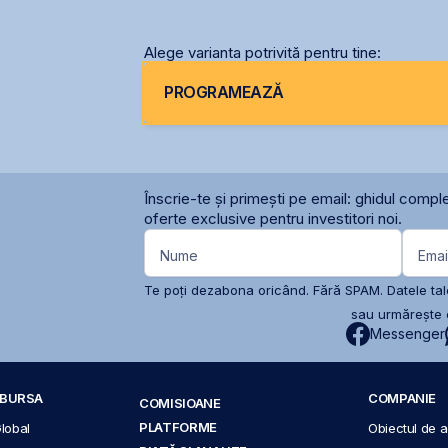
Alege varianta potrivită pentru tine:
PROGRAMEAZĂ
Înscrie-te și primești pe email: ghidul comple
oferte exclusive pentru investitori noi.
Nume
Emai
Te poți dezabona oricând. Fără SPAM. Datele tale
sau urmărește c
Messenger
A BURSA
COMPANIE
COMISIOANE
PLATFORME
Global
Obiectul de ac