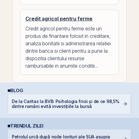
Credit agricol pentru ferme
Credit agricol pentru ferme este un
produs de finantare folosit in creditare,
analiza bonitatii si administrarea relatiei
dintre banca si client pentru a pune la
dispozitia clientului resurse
rambursabile in anumite conditii...
BLOG
De la Caritas la BVB: Psihologia fricii și de ce 98,5%
D
dintre români evită investițiile la bursă
b
TRENDUL ZILEI
Petrolul urcă după noile lovituri ale SUA asupra
F