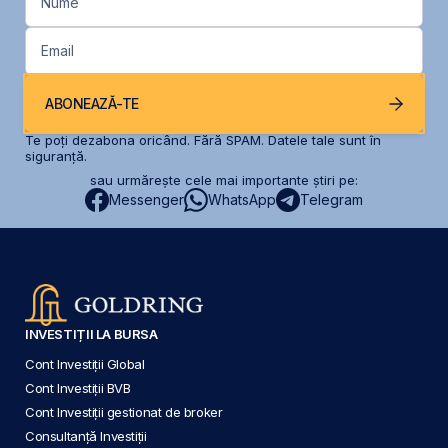
Nume
Email
ABONEAZĂ-TE
Te poți dezabona oricând. Fără SPAM. Datele tale sunt în
siguranță.
sau urmărește cele mai importante știri pe:
Messenger
WhatsApp
Telegram
INVESTIȚII LA BURSA
Cont Investiții Global
Cont Investiții BVB
Cont Investiții gestionat de broker
Consultanță Investiții