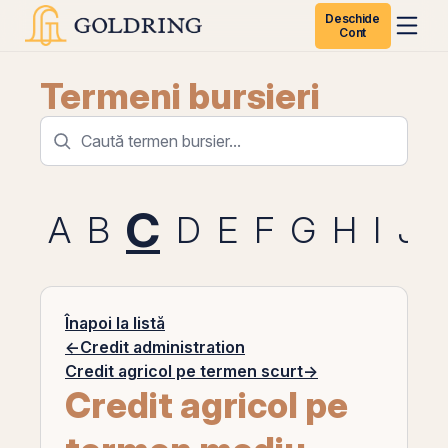
Deschide
Cont
Termeni bursieri
C
A
B
D
E
F
G
H
I
J
Înapoi la listă
←
Credit administration
Credit agricol pe termen scurt
→
Credit agricol pe