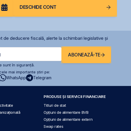
DESCHIDE CONT
t de deducere fiscală, alerte la schimbari legislative și
ABONEAZĂ-TE
l
 sunt în siguranță.
ele mai importante știri pe:
WhatsApp
Telegram
PRODUSE ȘI SERVICII FINANCIARE
tivitate
Titluri de stat
anizațională
Opțiuni de alimentare BVB
Opțiuni de alimentare extern
Swap rates