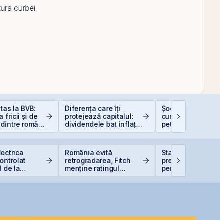
tura curbei.
itas la BVB:
Diferența care îți
Șocurile petrolier
 fricii și de
protejează capitalul:
cum afectează pr
dintre români
dividendele bat inflația
petrolului Bursa 
stițiile la
(+5% vs. −6%)
Valori București
ectrica
România evită
Statul român
ontrolat
retrogradarea, Fitch
pregătește finan
1 de la
menține ratingul
pentru achiziția
ă din cauza
României la BBB-
gazelor Neptun 
 Dunării