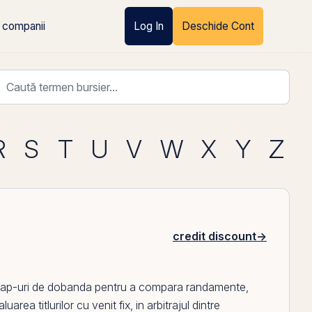
 companii
Log In
Deschide Cont
R
S
T
U
V
W
X
Y
Z
credit discount
→
ap
-uri de
dobanda
pentru a compara randamente,
area titlurilor cu venit fix, in arbitrajul dintre