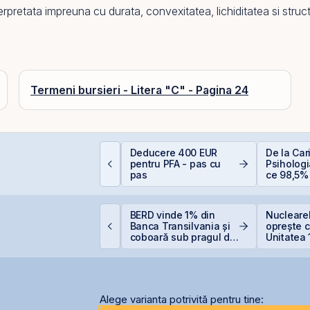
nterpretata impreuna cu durata, convexitatea,
lichiditatea
si struc
Termeni bursieri - Litera "C" - Pagina 24
Deducere 400 EUR
De la Car
EIT-urile agricole și
pentru PFA - pas cu
Psihologia
EIT-urile forestier
pas
ce 98,5% 
evită inve
bursă
oody’s avertizează
BERD vinde 1% din
Nuclearel
supra presiunilor
Banca Transilvania și
oprește c
enerate de investițiile
coboară sub pragul de
Unitatea 
ecord în AI
5%
Cernavod
nivelului
Alege varianta potrivită pentru tine: