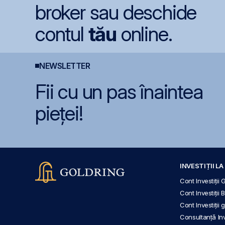
broker sau deschide
contul
tău
online.
NEWSLETTER
Fii cu un pas înaintea
pieței!
INVESTIȚII L
Cont Investiții 
Cont Investiții 
Cont Investiții
Consultanță Inve