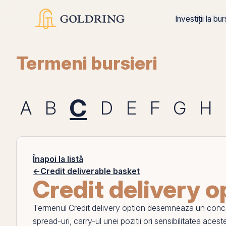
Investiții la bu
Termeni bursieri
C
A
B
D
E
F
G
H
Înapoi la listă
←
Credit deliverable basket
Credit delivery o
Termenul
Credit delivery option
desemneaza un concept 
spread
-uri, carry-ul unei pozitii ori sensibilitatea acest