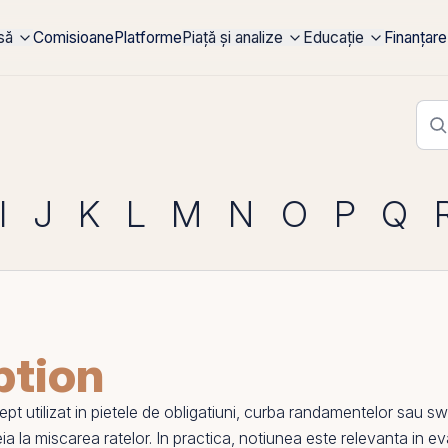
rsă
Comisioane
Platforme
Piață și analize
Educație
Finanțare
I
J
K
L
M
N
O
P
Q
ption
utilizat in pietele de obligatiuni,
curba randamentelor
sau
sw
eia la miscarea ratelor. In practica, notiunea este relevanta in evalu