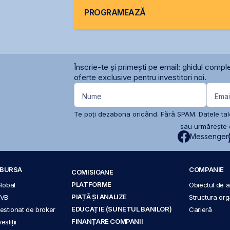
PROGRAMEAZĂ
Înscrie-te și primești pe email: ghidul comple
oferte exclusive pentru investitori noi.
Nume
Emai
Te poți dezabona oricând. Fără SPAM. Datele tale
sau urmărește c
Messenger
A BURSA
COMPANIE
COMISIOANE
PLATFORME
Global
Obiectul de ac
PIAȚĂ ȘI ANALIZE
BVB
Structura org
EDUCAȚIE (SUNETUL BANILOR)
 gestionat de broker
Carieră
FINANȚARE COMPANII
stiții