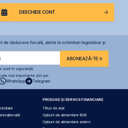
DESCHIDE CONT
t de deducere fiscală, alerte la schimbari legislative și
ABONEAZĂ-TE
l
 sunt în siguranță.
ele mai importante știri pe:
WhatsApp
Telegram
PRODUSE ȘI SERVICII FINANCIARE
tivitate
Titluri de stat
anizațională
Opțiuni de alimentare BVB
Opțiuni de alimentare extern