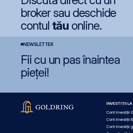
broker sau deschide
contul
tău
online.
NEWSLETTER
Fii cu un pas înaintea
pieței!
INVESTIȚII L
Cont Investiții 
Cont Investiții 
Cont Investiții