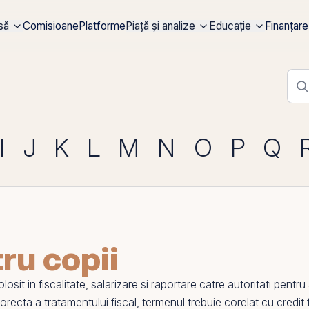
rsă
Comisioane
Platforme
Piață și analize
Educație
Finanțare
I
J
K
L
M
N
O
P
Q
tru copii
osit in fiscalitate, salarizare si raportare catre autoritati pentru
corecta a tratamentului fiscal, termenul trebuie corelat cu
credit