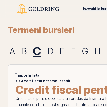
Investiții la bu
Termeni bursieri
C
A
B
D
E
F
G
H
Înapoi la listă
←
Credit fiscal nerambursabil
Credit fiscal pen
Credit fiscal pentru copii
este un produs de finantare fol
anumite conditii de cost si garantie. Pentru aplicarea 