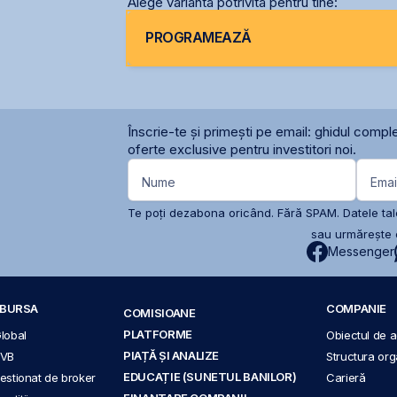
Alege varianta potrivită pentru tine:
PROGRAMEAZĂ
Înscrie-te și primești pe email: ghidul comple
oferte exclusive pentru investitori noi.
Nume
Emai
Te poți dezabona oricând. Fără SPAM. Datele tale
sau urmărește c
Messenger
A BURSA
COMPANIE
COMISIOANE
PLATFORME
Global
Obiectul de ac
PIAȚĂ ȘI ANALIZE
BVB
Structura org
EDUCAȚIE (SUNETUL BANILOR)
 gestionat de broker
Carieră