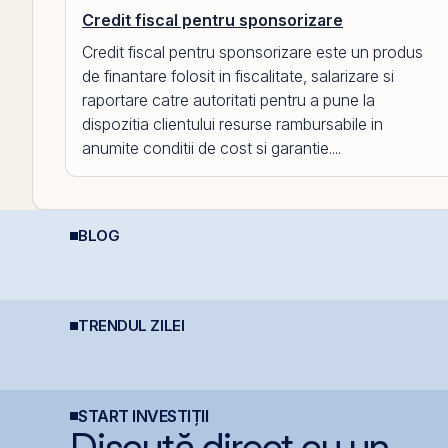
Credit fiscal pentru sponsorizare
Credit fiscal pentru sponsorizare este un produs
de finantare folosit in fiscalitate, salarizare si
raportare catre autoritati pentru a pune la
dispozitia clientului resurse rambursabile in
anumite conditii de cost si garantie....
BLOG
Cum funcționează
Puterea retail-ului:
R
R
deducerea fiscală
Discount-ul IPO-ului
t
pentru investiții la
Cris-Tim atrage
i
bursă
subscrieri de peste 2
ori mai mari față de
capitalizarea estimată
TRENDUL ZILEI
Moody’s avertizează
BET atinge un nou
I
a companiei
asupra presiunilor
maxim istoric la BVB, cu
a
.
generate de investițiile
un avans de 30,8% de
p
record în AI
la începutul anului
START INVESTIȚII
Discută direct cu un