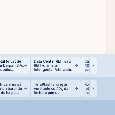
ul Privat de
Data Center REIT sau
Calculator deduc
ni Derpan S.A.,
REIT-ul în era
400 EUR — cât
rupului
Inteligenței Artificiale.
economisești
oods Snacks,
at și
scris
trica vrea să
TeraPlast își crește
România evită
a un baraj de
veniturile cu 4%, dar
retrogradarea, Fi
rde lei pe
încheie primul
menține ratingul
semestru cu o pierdere
României la BBB-
de 4 milioane de lei