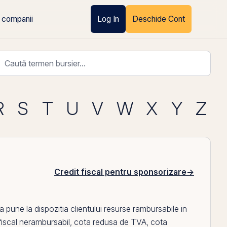
 companii
Log In
Deschide Cont
R
S
T
U
V
W
X
Y
Z
Credit fiscal pentru sponsorizare
→
 a pune la dispozitia clientului resurse rambursabile in
 fiscal nerambursabil
,
cota redusa de TVA
,
cota