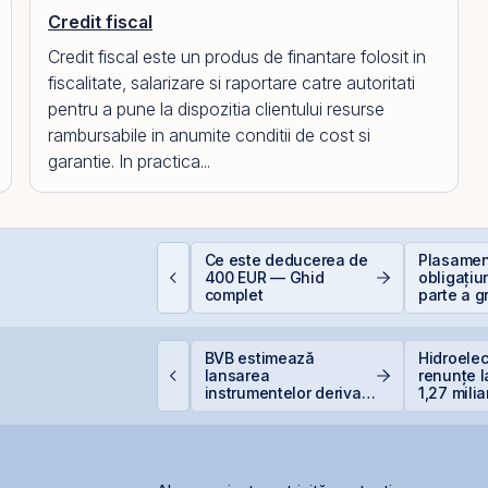
Credit fiscal
Credit fiscal este un produs de finantare folosit in
fiscalitate, salarizare si raportare catre autoritati
pentru a pune la dispozitia clientului resurse
rambursabile in anumite conditii de cost si
garantie. In practica...
EIT-urile de
Ce este deducerea de
Plasament
elecomunicații - regii
400 EUR — Ghid
obligațiu
nfrastructurii digitale
complet
parte a g
Golden F
supliment
suprasub
PO-ul Digi Spain este
BVB estimează
Hidroelec
coperit integral din
lansarea
renunțe l
rima zi
instrumentelor derivate
1,27 milia
prin Contrapartea
Siret
Centrală la final de
2026 sau începutul lui
2027