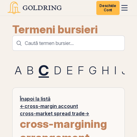
Deschide
Cont
Termeni bursieri
C
A
B
D
E
F
G
H
I
J
Înapoi la listă
←
cross-margin account
cross-market spread trade
→
cross-margining