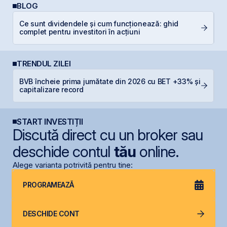
BLOG
P
Ce sunt dividendele și cum funcționează: ghid
a
complet pentru investitori în acțiuni
s
TRENDUL ZILEI
BVB încheie prima jumătate din 2026 cu BET +33% și
D
capitalizare record
START INVESTIȚII
Discută direct cu un broker sau
deschide contul
tău
online.
Alege varianta potrivită pentru tine:
PROGRAMEAZĂ
DESCHIDE CONT