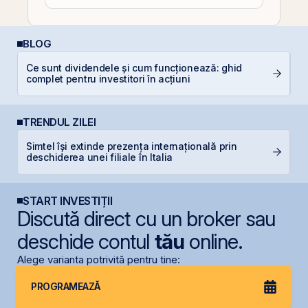
BLOG
Ce sunt dividendele și cum funcționează: ghid
A
complet pentru investitori în acțiuni
T
TRENDUL ZILEI
Simtel își extinde prezența internațională prin
F
deschiderea unei filiale în Italia
în
START INVESTIȚII
Discută direct cu un broker sau
deschide contul
tău
online.
Alege varianta potrivită pentru tine:
PROGRAMEAZĂ