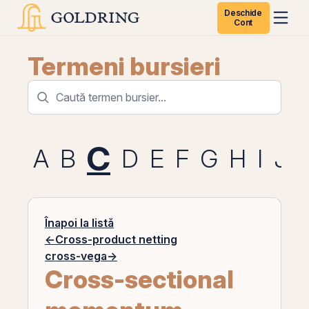
Deschide
Cont
Termeni bursieri
C
A
B
D
E
F
G
H
I
J
Înapoi la listă
←
Cross-product netting
cross-vega
→
Cross-sectional