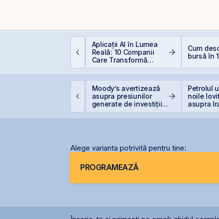
e este deducerea de
Aplicații AI în Lumea
Cum desch
00 EUR — Ghid
Reală: 10 Companii
bursă în 
omplet
Care Transformă
Industriile
idelis din august vine
Moody’s avertizează
Petrolul 
u dobânzi de până la
asupra presiunilor
noile lovi
,50% în lei și 6,30% în
generate de investițiile
asupra Ir
uro
record în AI
Alege varianta potrivită pentru tine:
PROGRAMEAZĂ