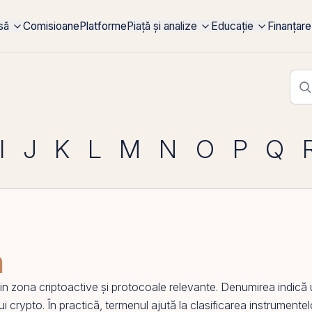
rsă
Comisioane
Platforme
Piață și analize
Educație
Finanțare
I
J
K
L
M
N
O
P
Q
n
zona criptoactive și protocoale relevante. Denumirea indică un
i crypto. În practică, termenul ajută la clasificarea instrumentelor