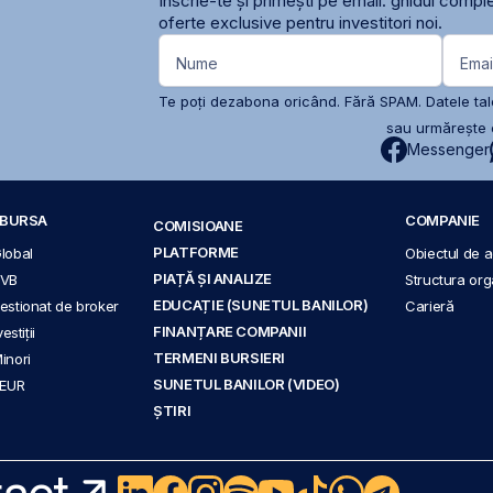
Înscrie-te și primești pe email: ghidul comple
oferte exclusive pentru investitori noi.
Nume
Emai
Te poți dezabona oricând. Fără SPAM. Datele tale
sau urmărește c
Messenger
A BURSA
COMPANIE
COMISIOANE
PLATFORME
Global
Obiectul de ac
PIAȚĂ ȘI ANALIZE
BVB
Structura org
EDUCAȚIE (SUNETUL BANILOR)
 gestionat de broker
Carieră
FINANȚARE COMPANII
stiții
TERMENI BURSIERI
Minori
SUNETUL BANILOR (VIDEO)
 EUR
ȘTIRI
act