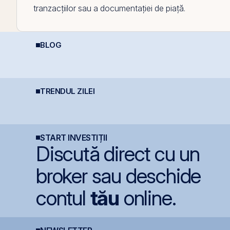
tranzacțiilor sau a documentației de piață.
BLOG
Cât de sigură e bursa?
C
Impozitarea
Mituri, riscuri reale și
4
câștigurilor la bursă
cum să investești
c
inteligent
TRENDUL ZILEI
TeraPlast își crește
Bursa de Valori
F
veniturile cu 4%, dar
București devine cea
c
încheie primul
mai performantă piață
7
semestru cu o pierdere
din lume
e
de 4 milioane de lei
START INVESTIȚII
Discută direct cu un
broker sau deschide
contul
tău
online.