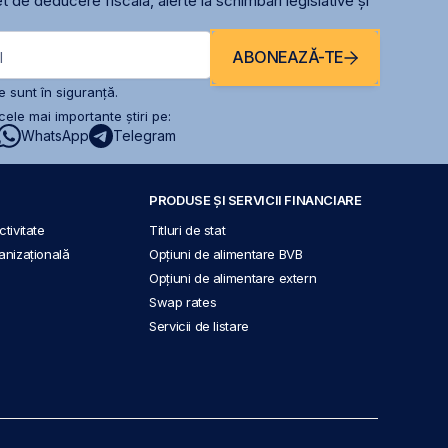
t de deducere fiscală, alerte la schimbari legislative și
ABONEAZĂ-TE
l
 sunt în siguranță.
ele mai importante știri pe:
WhatsApp
Telegram
PRODUSE ȘI SERVICII FINANCIARE
tivitate
Titluri de stat
anizațională
Opțiuni de alimentare BVB
Opțiuni de alimentare extern
Swap rates
Servicii de listare