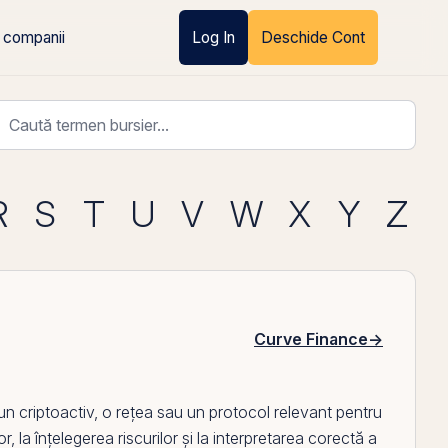
 companii
Log In
Deschide Cont
R
S
T
U
V
W
X
Y
Z
Curve Finance
→
 criptoactiv, o rețea sau un protocol relevant pentru
, la înțelegerea riscurilor și la interpretarea corectă a