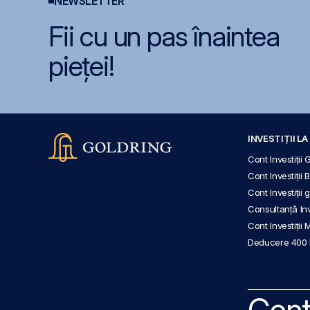
NEWSLETTER
Fii cu un pas înaintea
pieței!
INVESTIȚII L
Cont Investiții 
Cont Investiții 
Cont Investiții
Consultanță Inve
Cont Investiții 
Deducere 400
Cont