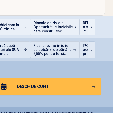
Dincolo de Nvidia:
REIT-urile industr
izi cont la
Oportunitățile invizibile
o supapă pentru 
10 minute
care construiesc
?!
viitorul AI
urcă după
Fidelis revine în iulie
IPO-ul Digi Spain
turi ale SUA
cu dobânzi de până la
acoperit integral 
anului
7,55% pentru lei și
prima zi
6,20% pentru euro
DESCHIDE CONT