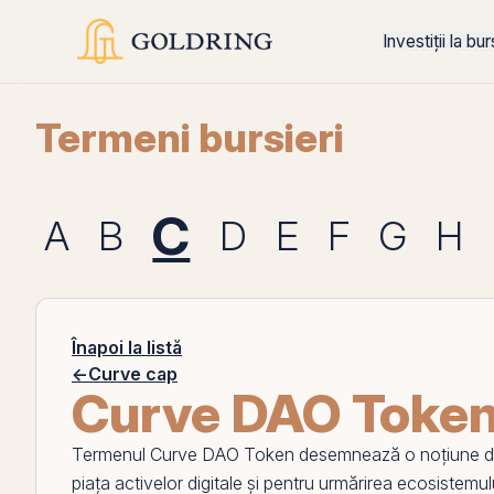
Investiții la bu
Termeni bursieri
C
A
B
D
E
F
G
H
Înapoi la listă
←
Curve cap
Curve DAO Toke
Termenul
Curve DAO Token
desemnează o noțiune din 
piața activelor digitale și pentru urmărirea ecosistemulu