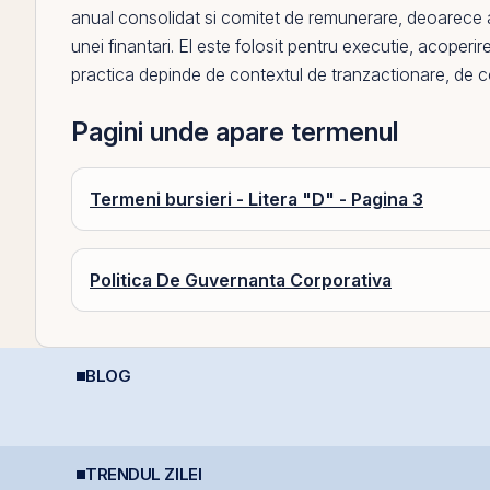
anual consolidat
si
comitet de remunerare
, deoarece 
unei finantari.
El
este folosit pentru executie, acoperire
practica depinde de contextul de tranzactionare, de cos
Pagini unde apare termenul
Termeni bursieri - Litera "D" - Pagina 3
Politica De Guvernanta Corporativa
BLOG
De la Caritas la BVB:
Investiții la 50+ ani:
C
le
Psihologia fricii și de
prea târziu sau abia la
4
ce 98,5% dintre români
timp?
e
evită investițiile la
bursă
TRENDUL ZILEI
Hidroelectrica vrea să
România începe
S