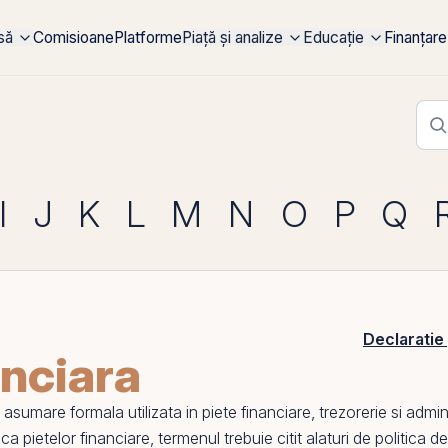
rsă
Comisioane
Platforme
Piață și analize
Educație
Finanțare
I
J
K
L
M
N
O
P
Q
Declaratie
anciara
umare formala utilizata in piete financiare, trezorerie si admini
ica pietelor financiare, termenul trebuie citit alaturi de
politica d