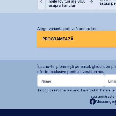
tapizat 14% din ANT
noile lovituri ale SUA
astăzi pe
ower pentru 3,99 mil.
asupra Iranului
ei și își reduce
articipația la 37%
Alege varianta potrivită pentru tine:
PROGRAMEAZĂ
Înscrie-te și primești pe email: ghidul comple
oferte exclusive pentru investitori noi.
Nume
Emai
Te poți dezabona oricând. Fără SPAM. Datele tale
sau urmărește c
Messenger