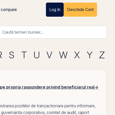
 companii
Log In
Deschide Cont
R
S
T
U
V
W
X
Y
Z
 pe propria raspundere privind beneficiarul real
→
strarea pozitiilor de tranzactionare pentru informare,
e guvernanta corporativa
,
comitet de audit
,
raport