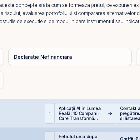
aceste concepte arata cum se formeaza pretul, ce expuneri exista
a riscului, evaluarea portofoliului si compararea alternativelor
turile de executie si de modul in care instrumentul sau indicator
Declaratie Nefinanciara
alculator deducere
Aplicații AI în Lumea
Contakt 
00 EUR — cât
Reală: 10 Companii
pregătire
conomisești
Care Transformă
și listare
Industriile
AeRO a 
imtel Team cedează
Petrolul urcă după
Graffiti 