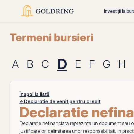
Investiții la bu
Termeni bursieri
D
A
B
C
E
F
G
H
Înapoi la listă
←
Declaratie de venit pentru credit
Declaratie nefin
Declaratie nefinanciara
reprezinta un document sau o as
justificare ori delimitarea unor responsabilitati. In pract