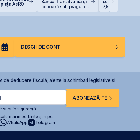
Banca Transilvania și
cu dobânzi de pâ
 piața AeRO
coboară sub pragul de
7,50% în lei și 6,
5%
euro
DESCHIDE CONT
t de deducere fiscală, alerte la schimbari legislative și
ABONEAZĂ-TE
l
 sunt în siguranță.
ele mai importante știri pe:
WhatsApp
Telegram