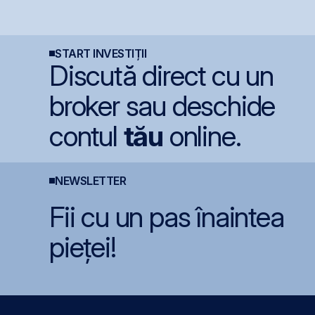
u
renunțe la un baraj de
discuțiile cu agențiile
e
1,27 miliarde lei pe
de rating pentru
P
Siret
menținerea
l
în
calificativului suveran
p
START INVESTIȚII
Discută direct cu un
broker sau deschide
contul
tău
online.
NEWSLETTER
Fii cu un pas înaintea
pieței!