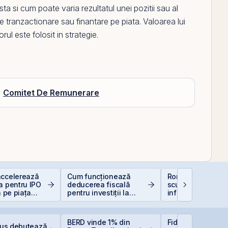
 si cum poate varia rezultatul unei pozitii sau al
 de tranzactionare sau finantare
pe
piata. Valoarea lui
ul este folosit in strategie.
Comitet De Remunerare
accelerează
Cum funcționează
România, campio
a pentru IPO
deducerea fiscală
scumpiri în UE: C
a pe piața
pentru investiții la
inflația de 8,4%
BVB
bursă
erodează bugetul
care sunt soluțiil
reale pentru româ
BERD vinde 1% din
Fidelis din august
Plus debutează