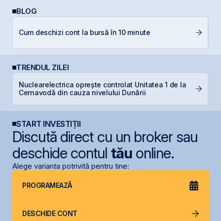
BLOG
L
Cum deschizi cont la bursă în 10 minute
S
TRENDUL ZILEI
Nuclearelectrica oprește controlat Unitatea 1 de la
S
Cernavodă din cauza nivelului Dunării
pe
START INVESTIȚII
Discută direct cu un broker sau
deschide contul
tău
online.
Alege varianta potrivită pentru tine:
PROGRAMEAZĂ
DESCHIDE CONT