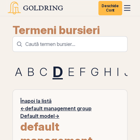
Deschide
Cont
Termeni bursieri
D
A
B
C
E
F
G
H
I
J
Înapoi la listă
←
default management group
Default model
→
default