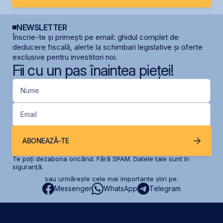
NEWSLETTER
Înscrie-te și primești pe email: ghidul complet de
deducere fiscală, alerte la schimbari legislative și oferte
exclusive pentru investitori noi.
Fii cu un pas înaintea pieței!
Nume
Email
ABONEAZĂ-TE
Te poți dezabona oricând. Fără SPAM. Datele tale sunt în
siguranță.
sau urmărește cele mai importante știri pe:
Messenger
WhatsApp
Telegram