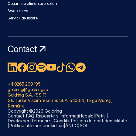
Opțiuni de alimentare extern
Swap rates
Servicii de listare
Contact
+4 0265 269 195
goldring@goldring.ro
Goldring S.A. (SSIF)
Str. Tudor Vladimirescu nr. 56A, 540014, Târgu Mureș,
România
Copyright ©2026 Goldring
Contact
|
FAQ
|
Rapoarte și informații legale
|
Petiții
|
Disclaimer
|
Termeni și Condiții
|
Politica de confidențialitate
|
Politica utilizare cookie-uri
|
ANPC
|
SOL