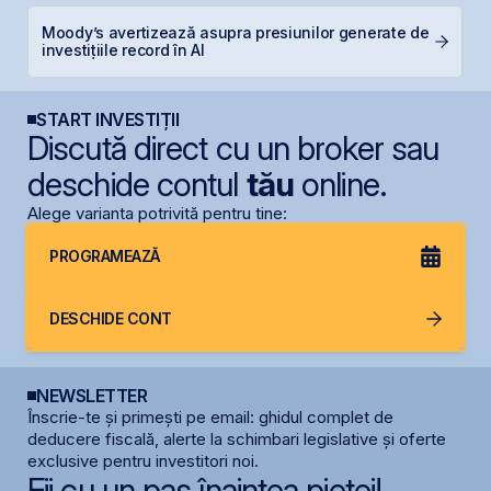
Moody’s avertizează asupra presiunilor generate de
B
investițiile record în AI
d
START INVESTIȚII
Discută direct cu un broker sau
deschide contul
tău
online.
Alege varianta potrivită pentru tine:
PROGRAMEAZĂ
DESCHIDE CONT
NEWSLETTER
Înscrie-te și primești pe email: ghidul complet de
deducere fiscală, alerte la schimbari legislative și oferte
exclusive pentru investitori noi.
Fii cu un pas înaintea pieței!