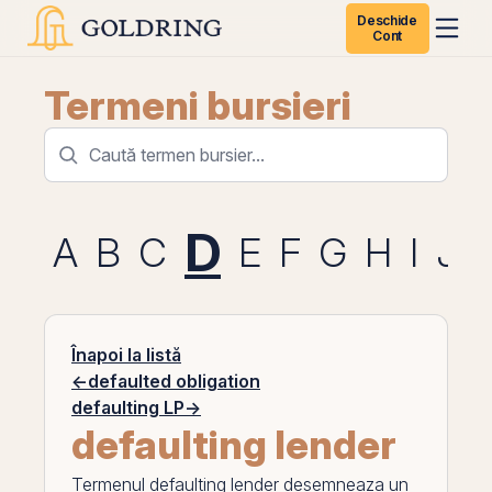
Deschide
Cont
Termeni bursieri
D
A
B
C
E
F
G
H
I
J
Înapoi la listă
←
defaulted obligation
defaulting LP
→
defaulting lender
Termenul
defaulting lender
desemneaza un