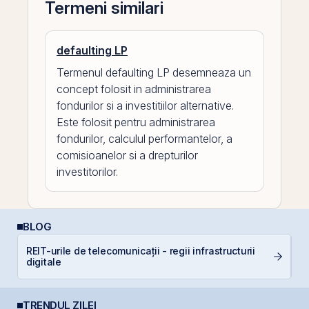
Termeni similari
defaulting LP
Termenul defaulting LP desemneaza un
concept folosit in administrarea
fondurilor si a investitiilor alternative.
Este folosit pentru administrarea
fondurilor, calculul performantelor, a
comisioanelor si a drepturilor
investitorilor.
BLOG
REIT-urile de telecomunicații - regii infrastructurii
L
digitale
S
TRENDUL ZILEI