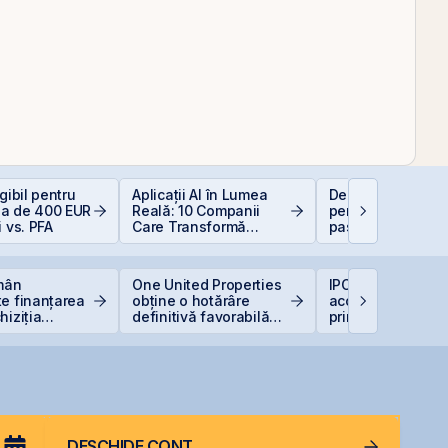
gibil pentru
Aplicații AI în Lumea
Deducere 400 EU
a de 400 EUR
Reală: 10 Companii
pentru PFA - pas 
i vs. PFA
Care Transformă
pas
Industriile
omân
One United Properties
IPO-ul Digi Spain
e finanțarea
obține o hotărâre
acoperit integral 
hiziția
definitivă favorabilă
prima zi
Neptun Deep
pentru One Peninsula
DESCHIDE CONT