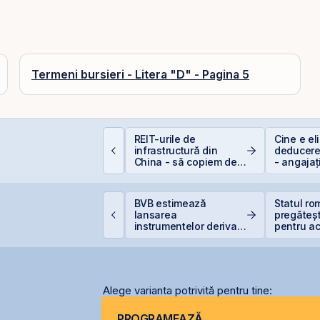
Termeni bursieri - Litera "D" - Pagina 5
uterea retail-ului:
REIT-urile de
Cine e eli
iscount-ul IPO-ului
infrastructură din
deducere
ris-Tim atrage
China - să copiem de
- angajaț
ubscrieri de peste 2
la cel ce copiază?!
ri mai mari față de
apitalizarea estimată
oody’s avertizează
BVB estimează
Statul r
 companiei
supra presiunilor
lansarea
pregăteșt
enerate de investițiile
instrumentelor derivate
pentru ac
ecord în AI
prin Contrapartea
gazelor 
Centrală la final de
2026 sau începutul lui
2027
Alege varianta potrivită pentru tine:
PROGRAMEAZĂ