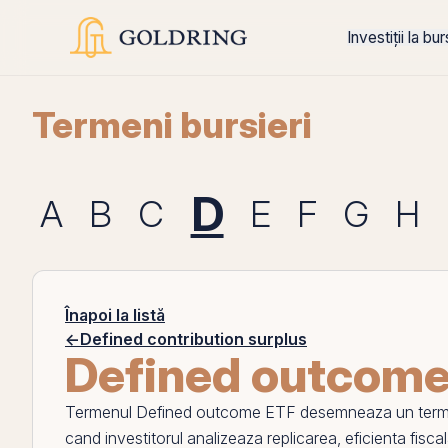
Investiții la bu
Termeni bursieri
D
A
B
C
E
F
G
H
Înapoi la listă
←
Defined contribution surplus
Defined outcome
Termenul
Defined outcome ETF
desemneaza un termen 
cand investitorul analizeaza replicarea, eficienta fisca