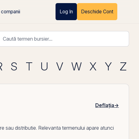
 companii
Log In
Deschide Cont
R
S
T
U
V
W
X
Y
Z
Deflația
→
re sau distributie. Relevanta termenului apare atunci