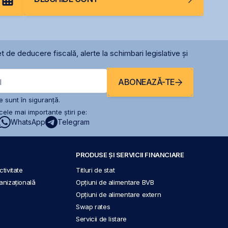
t de deducere fiscală, alerte la schimbari legislative și
ABONEAZĂ-TE
l
 sunt în siguranță.
ele mai importante știri pe:
WhatsApp
Telegram
PRODUSE ȘI SERVICII FINANCIARE
tivitate
Titluri de stat
anizațională
Opțiuni de alimentare BVB
Opțiuni de alimentare extern
Swap rates
Servicii de listare