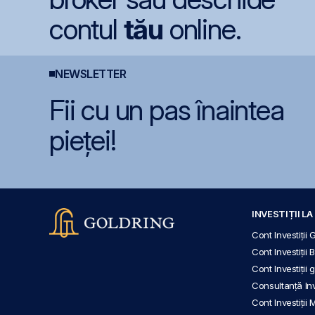
contul
tău
online.
NEWSLETTER
Fii cu un pas înaintea
pieței!
INVESTIȚII L
Cont Investiții 
Cont Investiții 
Cont Investiții
Consultanță Inve
Cont Investiții 