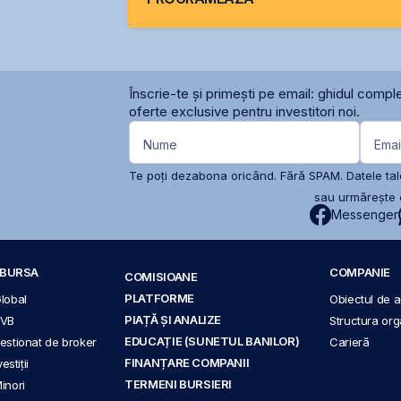
Înscrie-te și primești pe email: ghidul comple
oferte exclusive pentru investitori noi.
Nume
Emai
Te poți dezabona oricând. Fără SPAM. Datele tale
sau urmărește c
Messenger
A BURSA
COMPANIE
COMISIOANE
PLATFORME
Global
Obiectul de ac
PIAȚĂ ȘI ANALIZE
BVB
Structura org
EDUCAȚIE (SUNETUL BANILOR)
 gestionat de broker
Carieră
FINANȚARE COMPANII
stiții
TERMENI BURSIERI
Minori