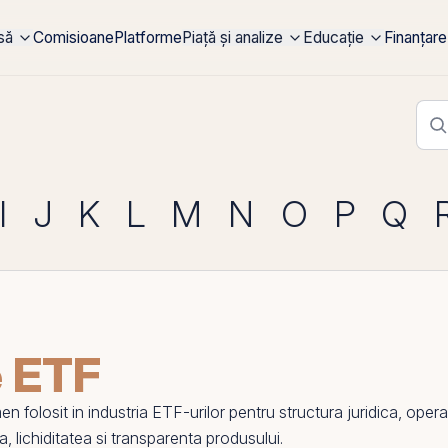
rsă
Comisioane
Platforme
Piață și analize
Educație
Finanțare
I
J
K
L
M
N
O
P
Q
 ETF
folosit in industria ETF-urilor pentru structura juridica, opera
la,
lichiditatea
si transparenta produsului.