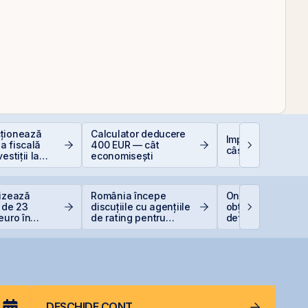
ționează
Calculator deducere
Impozitarea
a fiscală
400 EUR — cât
câștigurilor la bu
estiții la
economisești
lizează
România începe
One United Prope
a de 23
discuțiile cu agențiile
obține o hotărâre
euro în
de rating pentru
definitivă favorab
ul Canopus
menținerea
pentru One Penin
a
calificativului suveran
DESCHIDE CONT