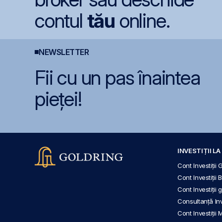
contul
tău
online.
NEWSLETTER
Fii cu un pas înaintea
pieței!
INVESTIȚII L
Cont Investiții 
Cont Investiții 
Cont Investiții
Consultanță Inve
Cont Investiții 