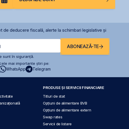
t de deducere fiscală, alerte la schimbari legislative și
ABONEAZĂ-TE
l
 sunt în siguranță.
ele mai importante știri pe:
WhatsApp
Telegram
PRODUSE ȘI SERVICII FINANCIARE
tivitate
Titluri de stat
anizațională
Opțiuni de alimentare BVB
Opțiuni de alimentare extern
Swap rates
Servicii de listare