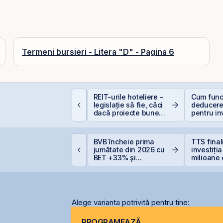
Termeni bursieri - Litera "D" - Pagina 6
REIT-urile hoteliere –
Cum func
EIT-urile agricole și
legislație să fie, căci
deducere
EIT-urile forestier
dacă proiecte bune
pentru inv
sunt și banii se găsesc
bursă
idelis din august vine
BVB încheie prima
TTS fina
u dobânzi de până la
jumătate din 2026 cu
investiți
,50% în lei și 6,30% în
BET +33% și
milioane 
uro
capitalizare record
terminal
Constanț
Alege varianta potrivită pentru tine:
PROGRAMEAZĂ