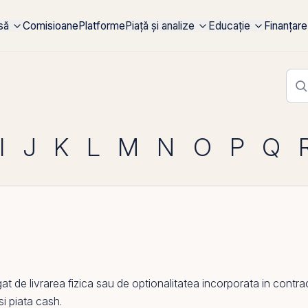
rsă
Comisioane
Platforme
Piață și analize
Educație
Finanțare
I
J
K
L
M
N
O
P
Q
de livrarea fizica sau de optionalitatea incorporata in contrac
 si piata cash.