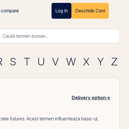
 companii
Log In
Deschide Cont
R
S
T
U
V
W
X
Y
Z
Delivery option
→
tele futures. Acest termen influenteaza basis-ul,