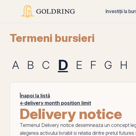
Investiții la bu
Termeni bursieri
D
A
B
C
E
F
G
H
Înapoi la listă
←
delivery month position limit
Delivery notice
Termenul
Delivery notice
desemneaza un concept legat 
alegerea activului livrabil si relatia dintre pretul futures