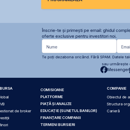
Înscrie-te și primești pe email: ghidul comple
oferte exclusive pentru investitori noi.
Nume
Emai
Te poți dezabona oricând. Fără SPAM. Datele tale
sau urmărește c
Messenger
A BURSA
COMPANIE
COMISIOANE
PLATFORME
Global
Obiectul de ac
PIAȚĂ ȘI ANALIZE
BVB
Structura org
EDUCAȚIE (SUNETUL BANILOR)
 gestionat de broker
Carieră
FINANȚARE COMPANII
stiții
TERMENI BURSIERI
Minori