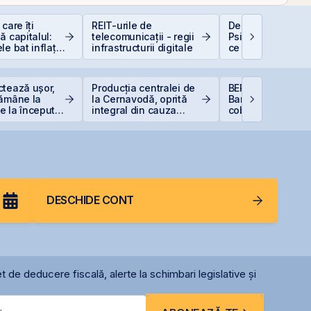
care îți
REIT-urile de
De la Caritas la B
ă capitalul:
telecomunicații - regii
Psihologia fricii ș
le bat inflația
infrastructurii digitale
ce 98,5% dintre 
 −6%)
evită investițiile l
bursă
ctează ușor,
Producția centralei de
BERD vinde 1% di
rămâne la
la Cernavodă, oprită
Banca Transilvani
 la începutul
integral din cauza
coboară sub prag
secetei
5%
DESCHIDE CONT
t de deducere fiscală, alerte la schimbari legislative și