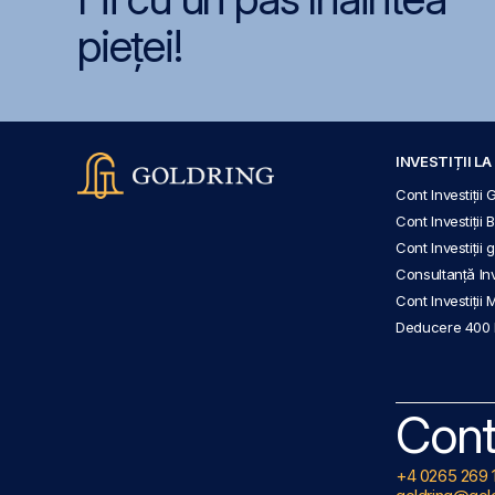
pieței!
INVESTIȚII L
Cont Investiții 
Cont Investiții 
Cont Investiții
Consultanță Inve
Cont Investiții 
Deducere 400
Cont
+4 0265 269 