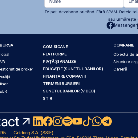
Nume
Emai
Te poți dezabona oricând. Fără SPAM. Datele tale
sau urmărește c
Messenger
A BURSA
COMPANIE
COMISIOANE
PLATFORME
Global
Obiectul de ac
PIAȚĂ ȘI ANALIZE
BVB
Structura org
EDUCAȚIE (SUNETUL BANILOR)
 gestionat de broker
Carieră
FINANȚARE COMPANII
stiții
TERMENI BURSIERI
Minori
SUNETUL BANILOR (VIDEO)
 EUR
ȘTIRI
act
195
Goldring S.A. (SSIF)