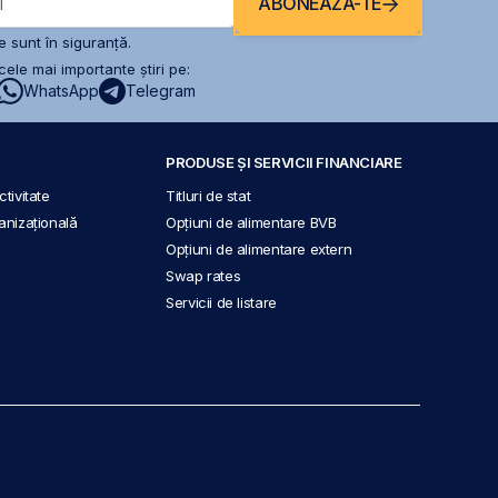
ABONEAZĂ-TE
l
 sunt în siguranță.
ele mai importante știri pe:
WhatsApp
Telegram
PRODUSE ȘI SERVICII FINANCIARE
tivitate
Titluri de stat
anizațională
Opțiuni de alimentare BVB
Opțiuni de alimentare extern
Swap rates
Servicii de listare