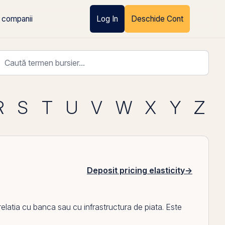
 companii
Log In
Deschide Cont
R
S
T
U
V
W
X
Y
Z
Deposit pricing elasticity
→
elatia cu banca sau cu infrastructura de piata. Este