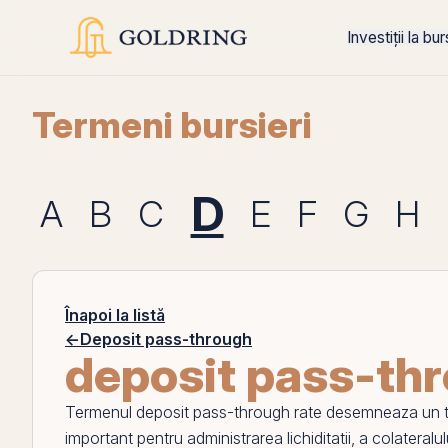
Investiții la bu
Termeni bursieri
D
A
B
C
E
F
G
H
Înapoi la listă
←
Deposit pass-through
deposit pass-thr
Termenul
deposit pass-through rate
desemneaza un tip
important pentru administrarea lichiditatii, a colateralului