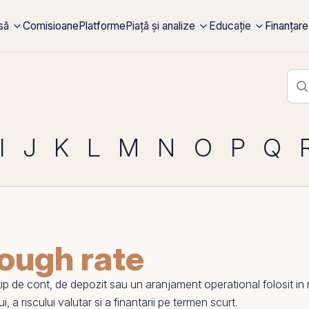
rsă
Comisioane
Platforme
Piață și analize
Educație
Finanțare
I
J
K
L
M
N
O
P
Q
ough rate
 de cont, de depozit sau un aranjament operational folosit in r
, a riscului valutar si a finantarii
pe
termen scurt.