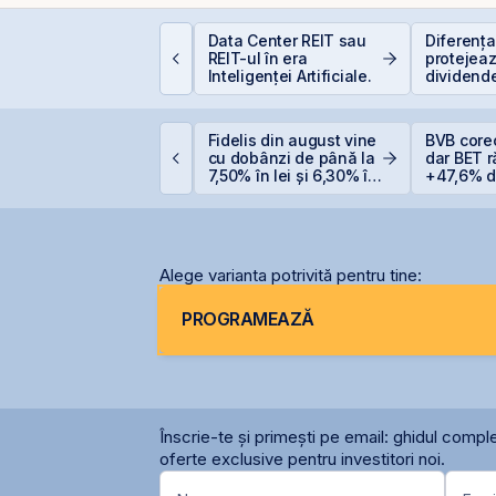
lasamentul Privat de
Data Center REIT sau
Diferența 
bligațiuni Derpan S.A.,
REIT-ul în era
protejeaz
arte a grupului
Inteligenței Artificiale.
dividende
olden Foods Snacks,
(+5% vs.
uplimentat și
uprasubscris
ittnet lansează oferta
Fidelis din august vine
BVB core
ublică pentru
cu dobânzi de până la
dar BET 
bligațiunile BNET31E
7,50% în lei și 6,30% în
+47,6% de
euro
anului
Alege varianta potrivită pentru tine:
PROGRAMEAZĂ
Înscrie-te și primești pe email: ghidul comple
oferte exclusive pentru investitori noi.