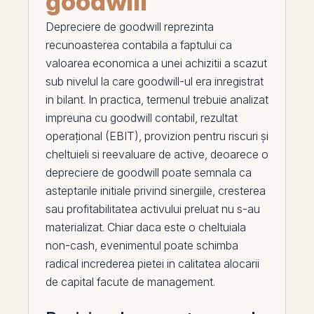
goodwill
Depreciere de goodwill
reprezinta
recunoasterea contabila a faptului ca
valoarea economica a unei achizitii a scazut
sub nivelul la care goodwill-ul era inregistrat
in
bilant
. In practica, termenul trebuie analizat
impreuna cu
goodwill contabil
,
rezultat
operațional (EBIT)
,
provizion pentru riscuri și
cheltuieli
si
reevaluare de active
, deoarece o
depreciere de goodwill poate semnala ca
asteptarile initiale privind sinergiile, cresterea
sau profitabilitatea activului preluat nu s-au
materializat. Chiar daca este o cheltuiala
non-cash, evenimentul poate schimba
radical increderea pietei in calitatea alocarii
de capital facute de management.