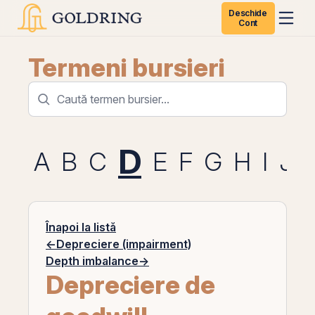
Deschide
Cont
Termeni bursieri
D
A
B
C
E
F
G
H
I
J
Înapoi la listă
←
Depreciere (impairment)
Depth imbalance
→
Depreciere de