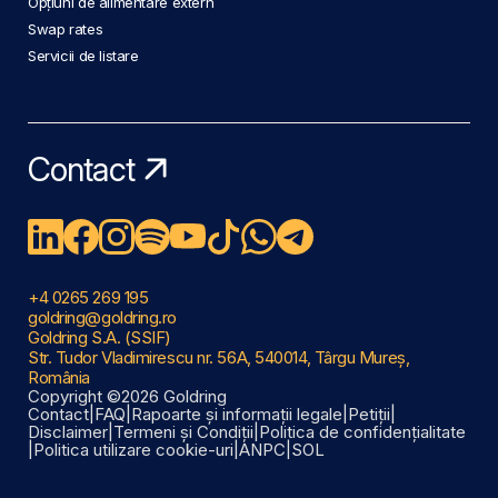
Opțiuni de alimentare extern
Swap rates
Servicii de listare
Contact
+4 0265 269 195
goldring@goldring.ro
Goldring S.A. (SSIF)
Str. Tudor Vladimirescu nr. 56A, 540014, Târgu Mureș,
România
Copyright ©2026 Goldring
Contact
|
FAQ
|
Rapoarte și informații legale
|
Petiții
|
Disclaimer
|
Termeni și Condiții
|
Politica de confidențialitate
|
Politica utilizare cookie-uri
|
ANPC
|
SOL