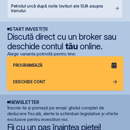
Petrolul urcă după noile lovituri ale SUA asupra
F
Iranului
p
START INVESTIȚII
Discută direct cu un broker sau
deschide contul
tău
online.
Alege varianta potrivită pentru tine:
PROGRAMEAZĂ
DESCHIDE CONT
NEWSLETTER
Înscrie-te și primești pe email: ghidul complet de
deducere fiscală, alerte la schimbari legislative și oferte
exclusive pentru investitori noi.
Fii cu un pas înaintea pieței!