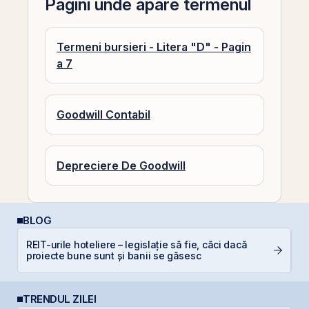
Pagini unde apare termenul
Termeni bursieri - Litera "D" - Pagin
a 7
Goodwill Contabil
Depreciere De Goodwill
BLOG
REIT-urile hoteliere – legislație să fie, căci dacă
R
proiecte bune sunt și banii se găsesc
TRENDUL ZILEI