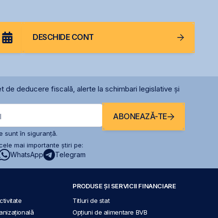
DESCHIDE CONT
t de deducere fiscală, alerte la schimbari legislative și
ABONEAZĂ-TE
l
 sunt în siguranță.
ele mai importante știri pe:
WhatsApp
Telegram
PRODUSE ȘI SERVICII FINANCIARE
tivitate
Titluri de stat
anizațională
Opțiuni de alimentare BVB