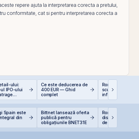
ceste repere ajuta la interpretarea corecta a pretului,
ntru conformitate, cat si pentru interpretarea corecta a
tail-ului:
Ce este deducerea de
România, campio
ul IPO-ului
400 EUR — Ghid
scumpiri în UE: C
atrage
complet
inflația de 8,4%
i de peste 2
erodează bugetul
ari față de
care sunt soluțiil
area estimată
reale pentru româ
gi Spain este
Bittnet lansează oferta
România începe
iei
integral din
publică pentru
discuțiile cu agenț
obligațiunile BNET31E
de rating pentru
menținerea
calificativului su