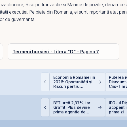
anzactionare
,
Risc pe tranzactie
si
Marime de pozitie
, deoarece a
itatii executiei.
Pe
piata din
Romania
, ei sunt importanti atat pe
elor de guvernanta.
Termeni bursieri - Litera "D" - Pagina 7
Economia României în
Puterea re
EIT-urile agricole și
2026: Oportunități și
Discount-
EIT-urile forestier
Riscuri pentru
Cris-Tim 
Investitori
subscrier
ori mai m
capitaliz
roducția centralei de
BET urcă 2,37%, iar
IPO-ul Di
a compan
a Cernavodă, oprită
Graffiti Plus devine
acoperit 
ntegral din cauza
prima agenție de
prima zi
ecetei
comunicare listată la
BVB