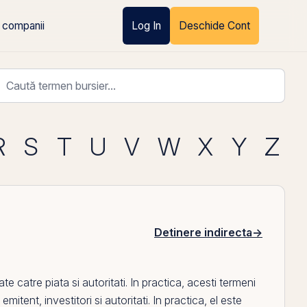
 companii
Log In
Deschide Cont
R
S
T
U
V
W
X
Y
Z
Detinere indirecta
→
te catre piata si autoritati. In practica, acesti termeni
e
emitent
, investitori si autoritati. In practica,
el
este