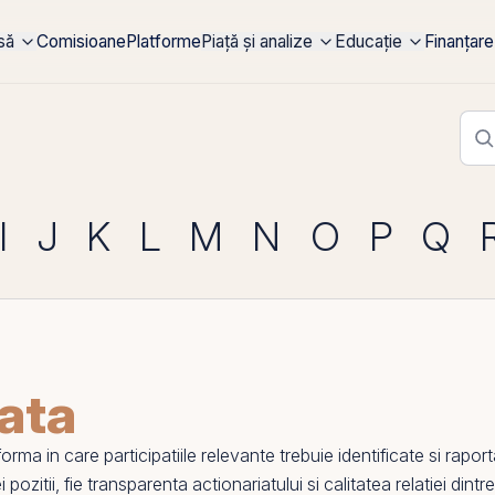
rsă
Comisioane
Platforme
Piață și analize
Educație
Finanțare
I
J
K
L
M
N
O
P
Q
ata
ma in care participatiile relevante trebuie identificate si raporta
 pozitii, fie transparenta actionariatului si calitatea relatiei dintr