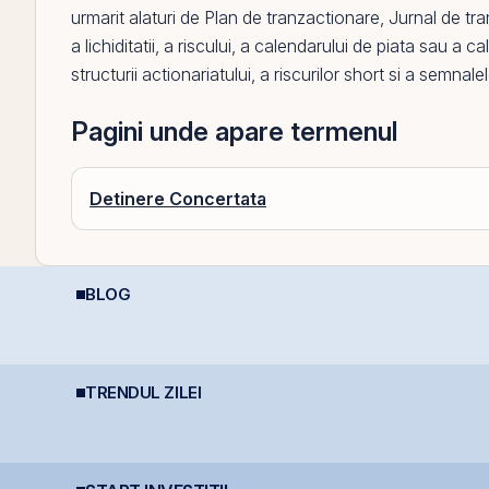
urmarit alaturi de
Plan de tranzactionare
,
Jurnal de tr
a lichiditatii, a riscului, a calendarului de piata sau a cal
structurii actionariatului, a riscurilor short si a semnal
Pagini unde apare termenul
Detinere Concertata
BLOG
?
Perspective Economice
Impozitarea
R
2026: De la Exuberanța
câștigurilor la bursă
R
AI la Noua Ordine Geo-
Economică
TRENDUL ZILEI
Fidelis revine în iulie
Statul român
P
cu dobânzi de până la
pregătește finanțarea
l
l
7,55% pentru lei și
pentru achiziția
i
6,20% pentru euro
gazelor Neptun Deep
s