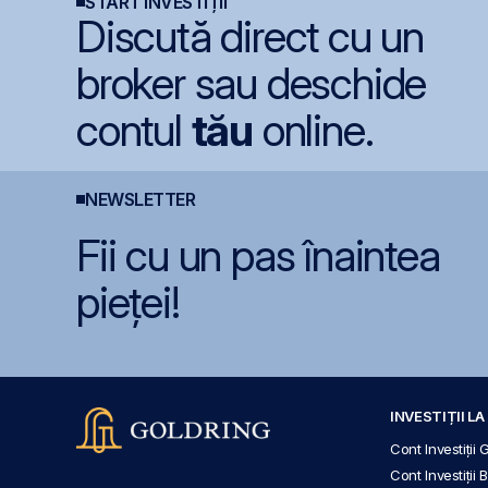
START INVESTIȚII
Discută direct cu un
broker sau deschide
contul
tău
online.
NEWSLETTER
Fii cu un pas înaintea
pieței!
INVESTIȚII L
Cont Investiții 
Cont Investiții 