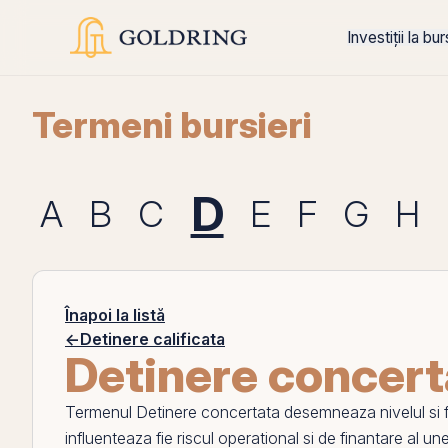
Investiții la bu
Termeni bursieri
D
A
B
C
E
F
G
H
Înapoi la listă
←
Detinere calificata
Detinere concert
Termenul
Detinere concertata
desemneaza nivelul si for
influenteaza fie riscul operational si de finantare al unei