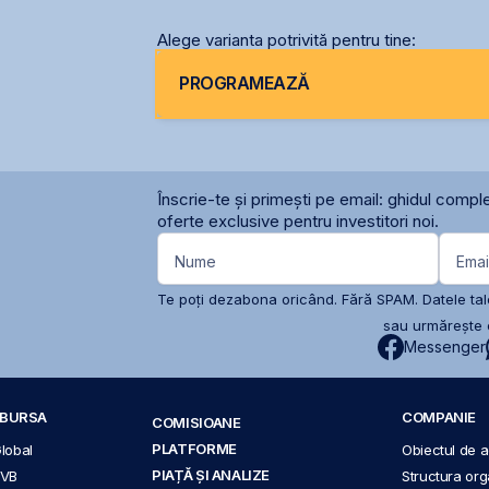
Alege varianta potrivită pentru tine:
PROGRAMEAZĂ
Înscrie-te și primești pe email: ghidul comple
oferte exclusive pentru investitori noi.
Nume
Emai
Te poți dezabona oricând. Fără SPAM. Datele tale
sau urmărește c
Messenger
A BURSA
COMPANIE
COMISIOANE
PLATFORME
Global
Obiectul de ac
PIAȚĂ ȘI ANALIZE
BVB
Structura org