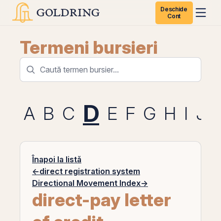
Deschide
Cont
Termeni bursieri
D
A
B
C
E
F
G
H
I
J
Înapoi la listă
←
direct registration system
Directional Movement Index
→
direct-pay letter