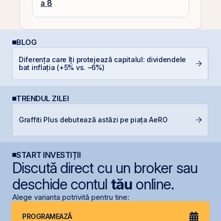
a 8
BLOG
Diferența care îți protejează capitalul: dividendele
RE
bat inflația (+5% vs. −6%)
di
TRENDUL ZILEI
S
Graffiti Plus debutează astăzi pe piața AeRO
de
START INVESTIȚII
Discută direct cu un broker sau
deschide contul
tău
online.
Alege varianta potrivită pentru tine:
PROGRAMEAZĂ