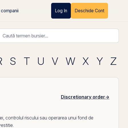
 companii
Log In
Deschide Cont
R
S
T
U
V
W
X
Y
Z
Discretionary order
→
 controlul riscului sau operarea unui fond de
estitie.