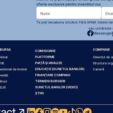
oferte exclusive pentru investitori noi.
Nume
Emai
Te poți dezabona oricând. Fără SPAM. Datele tale
sau urmărește c
Messenger
A BURSA
COMPANIE
COMISIOANE
PLATFORME
Global
Obiectul de ac
PIAȚĂ ȘI ANALIZE
BVB
Structura org
EDUCAȚIE (SUNETUL BANILOR)
 gestionat de broker
Carieră
FINANȚARE COMPANII
stiții
TERMENI BURSIERI
Minori
SUNETUL BANILOR (VIDEO)
 EUR
ȘTIRI
act