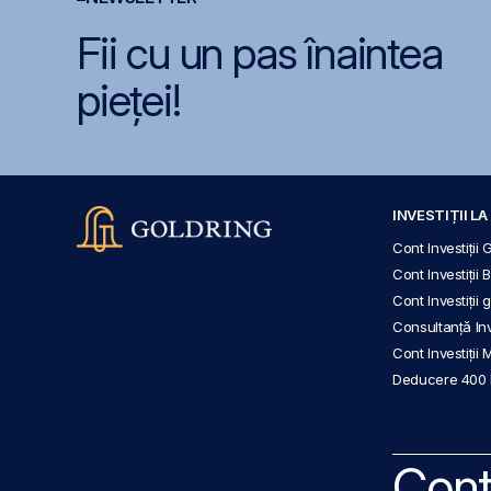
Fii cu un pas înaintea
pieței!
INVESTIȚII L
Cont Investiții 
Cont Investiții 
Cont Investiții
Consultanță Inve
Cont Investiții 
Deducere 400
Cont