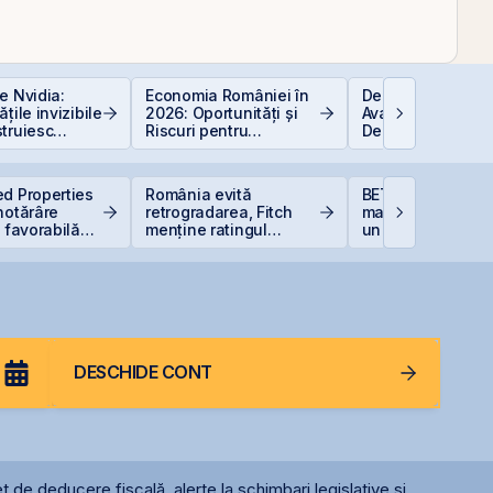
e Nvidia:
Economia României în
Depozitele Banca
țile invizibile
2026: Oportunități și
Avantaje și
truiesc
Riscuri pentru
Dezavantaje
Investitori
d Properties
România evită
BET atinge un no
hotărâre
retrogradarea, Fitch
maxim istoric la B
ă favorabilă
menține ratingul
un avans de 30,
ne Peninsula
României la BBB-
la începutul anulu
DESCHIDE CONT
t de deducere fiscală, alerte la schimbari legislative și