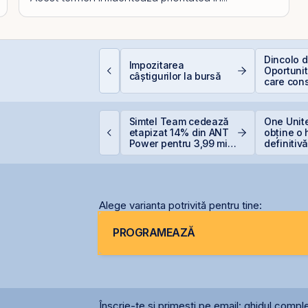
ine e eligibil pentru
Dincolo d
Impozitarea
educerea de 400 EUR
Oportunită
câștigurilor la bursă
 angajați vs. PFA
care cons
viitorul AI
etrolul urcă după
Simtel Team cedează
One Unite
oile lovituri ale SUA
etapizat 14% din ANT
obține o 
supra Iranului
Power pentru 3,99 mil.
definitiv
lei și își reduce
pentru O
participația la 37%
Alege varianta potrivită pentru tine:
PROGRAMEAZĂ
Înscrie-te și primești pe email: ghidul comple