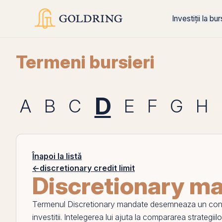
Investiții la bu
Termeni bursieri
D
A
B
C
E
F
G
H
Înapoi la listă
←
discretionary credit limit
Discretionary m
Termenul
Discretionary mandate
desemneaza un concep
investitii. Intelegerea lui ajuta la compararea strategiilo