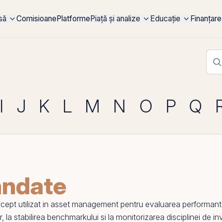
rsă
Comisioane
Platforme
Piață și analize
Educație
Finanțare
I
J
K
L
M
N
O
P
Q
andate
t utilizat in asset management pentru evaluarea performantei,
r, la stabilirea benchmarkului si la monitorizarea disciplinei de inv