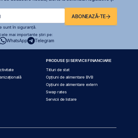
ABONEAZĂ-TE
l
 sunt în siguranță.
ele mai importante știri pe:
WhatsApp
Telegram
PRODUSE ȘI SERVICII FINANCIARE
tivitate
Titluri de stat
anizațională
Opțiuni de alimentare BVB
Opțiuni de alimentare extern
Swap rates
Servicii de listare