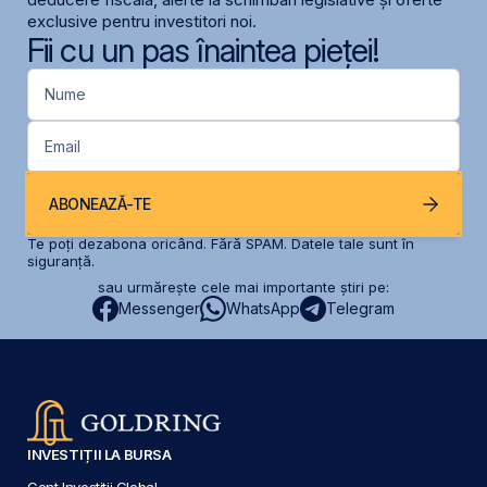
exclusive pentru investitori noi.
Fii cu un pas înaintea pieței!
Nume
Email
ABONEAZĂ-TE
Te poți dezabona oricând. Fără SPAM. Datele tale sunt în
siguranță.
sau urmărește cele mai importante știri pe:
Messenger
WhatsApp
Telegram
INVESTIȚII LA BURSA
Cont Investiții Global