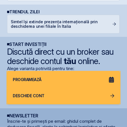
TRENDUL ZILEI
Simtel își extinde prezența internațională prin
F
deschiderea unei filiale în Italia
în
START INVESTIȚII
Discută direct cu un broker sau
deschide contul
tău
online.
Alege varianta potrivită pentru tine:
PROGRAMEAZĂ
DESCHIDE CONT
NEWSLETTER
Înscrie-te și primești pe email: ghidul complet de
deducere fiscală, alerte la schimbari legislative și oferte