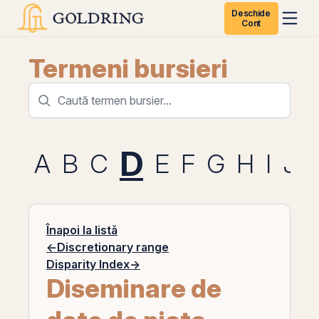
Deschide
Cont
Termeni bursieri
D
A
B
C
E
F
G
H
I
J
Înapoi la listă
←
Discretionary range
Disparity Index
→
Diseminare de