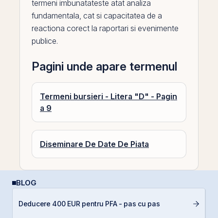
termeni imbunatateste atat
analiza
fundamentala
, cat si capacitatea de a
reactiona corect la raportari si evenimente
publice.
Pagini unde apare termenul
Termeni bursieri - Litera "D" - Pagin
a 9
Diseminare De Date De Piata
BLOG
L
Deducere 400 EUR pentru PFA - pas cu pas
S