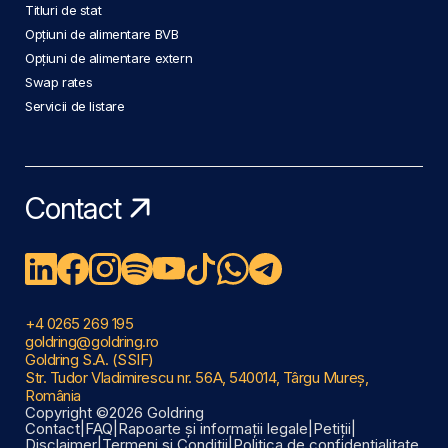
Titluri de stat
Opțiuni de alimentare BVB
Opțiuni de alimentare extern
Swap rates
Servicii de listare
Contact
+4 0265 269 195
goldring@goldring.ro
Goldring S.A. (SSIF)
Str. Tudor Vladimirescu nr. 56A, 540014, Târgu Mureș,
România
Copyright ©2026 Goldring
Contact
|
FAQ
|
Rapoarte și informații legale
|
Petiții
|
Disclaimer
|
Termeni și Condiții
|
Politica de confidențialitate