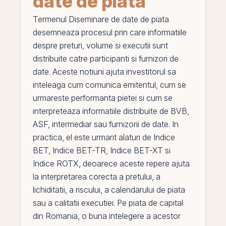
date de piata
Termenul
Diseminare de date de piata
desemneaza procesul
prin
care informatiile
despre preturi, volume si executii sunt
distribuite catre participanti si furnizori de
date. Aceste notiuni ajuta investitorul sa
inteleaga cum comunica emitentul, cum se
urmareste performanta pietei si cum se
interpreteaza informatiile distribuite de
BVB
,
ASF, intermediar sau furnizorii de date. In
practica,
el
este urmarit alaturi de
Indice
BET
,
Indice BET-TR
,
Indice BET-XT
si
Indice ROTX
, deoarece aceste repere ajuta
la interpretarea corecta a pretului, a
lichiditatii, a riscului, a calendarului de piata
sau a calitatii executiei.
Pe
piata de capital
din
Romania
, o buna intelegere a acestor