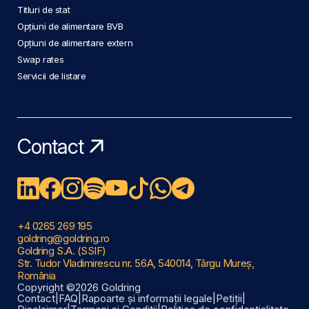
Titluri de stat
Opțiuni de alimentare BVB
Opțiuni de alimentare extern
Swap rates
Servicii de listare
Contact
+4 0265 269 195
goldring@goldring.ro
Goldring S.A. (SSIF)
Str. Tudor Vladimirescu nr. 56A, 540014, Târgu Mureș,
România
Copyright ©2026 Goldring
Contact
|
FAQ
|
Rapoarte și informații legale
|
Petiții
|