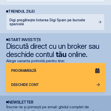
TRENDUL ZILEI
L
Digi pregătește listarea Digi Spain pe bursele
M
spaniole
R
START INVESTIȚII
Discută direct cu un broker sau
deschide contul
tău
online.
Alege varianta potrivită pentru tine:
PROGRAMEAZĂ
DESCHIDE CONT
NEWSLETTER
Înscrie-te și primești pe email: ghidul complet de