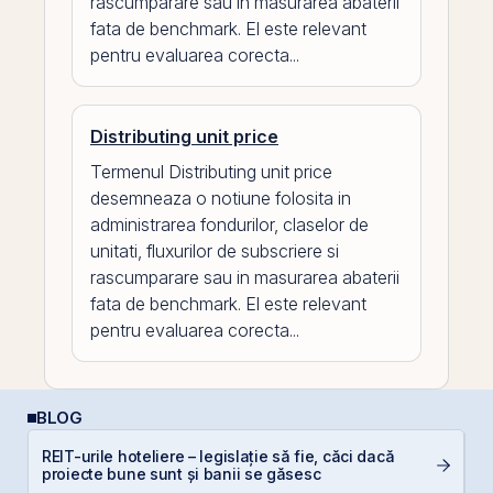
rascumparare sau in masurarea abaterii
fata de benchmark. El este relevant
pentru evaluarea corecta...
Distributing unit price
Termenul Distributing unit price
desemneaza o notiune folosita in
administrarea fondurilor, claselor de
unitati, fluxurilor de subscriere si
rascumparare sau in masurarea abaterii
fata de benchmark. El este relevant
pentru evaluarea corecta...
BLOG
REIT-urile hoteliere – legislație să fie, căci dacă
D
proiecte bune sunt și banii se găsesc