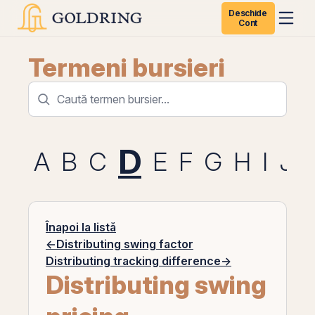
Deschide
Cont
Termeni bursieri
D
A
B
C
E
F
G
H
I
J
Înapoi la listă
←
Distributing swing factor
Distributing tracking difference
→
Distributing swing