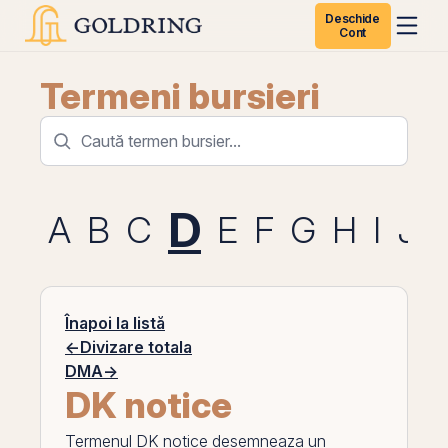
Deschide
Cont
Termeni bursieri
D
A
B
C
E
F
G
H
I
J
Înapoi la listă
←
Divizare totala
DMA
→
DK notice
Termenul
DK notice
desemneaza un