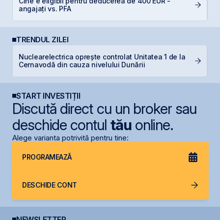
Cine e eligibil pentru deducerea de 400 EUR -
I
angajați vs. PFA
TRENDUL ZILEI
Nuclearelectrica oprește controlat Unitatea 1 de la
S
Cernavodă din cauza nivelului Dunării
g
START INVESTIȚII
Discută direct cu un broker sau
deschide contul
tău
online.
Alege varianta potrivită pentru tine:
PROGRAMEAZĂ
DESCHIDE CONT
NEWSLETTER