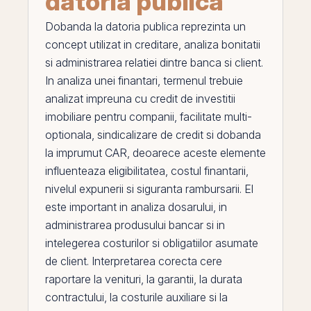
datoria publica
Dobanda la datoria publica
reprezinta un
concept utilizat in creditare, analiza bonitatii
si administrarea relatiei dintre banca si client.
In analiza unei finantari, termenul trebuie
analizat impreuna cu
credit de investitii
imobiliare pentru companii
,
facilitate multi-
optionala
,
sindicalizare de credit
si
dobanda
la imprumut CAR
, deoarece aceste elemente
influenteaza eligibilitatea, costul finantarii,
nivelul expunerii si siguranta rambursarii.
El
este important in analiza dosarului, in
administrarea produsului bancar si in
intelegerea costurilor si obligatiilor asumate
de client. Interpretarea corecta cere
raportare la
venituri
, la garantii, la durata
contractului, la costurile auxiliare si la