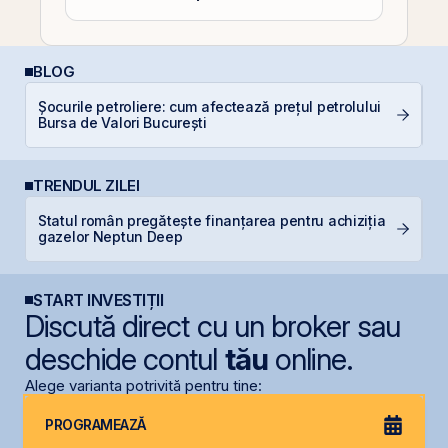
BLOG
P
Șocurile petroliere: cum afectează prețul petrolului
a
Bursa de Valori București
s
TRENDUL ZILEI
Statul român pregătește finanțarea pentru achiziția
T
gazelor Neptun Deep
t
START INVESTIȚII
Discută direct cu un broker sau
deschide contul
tău
online.
Alege varianta potrivită pentru tine:
PROGRAMEAZĂ