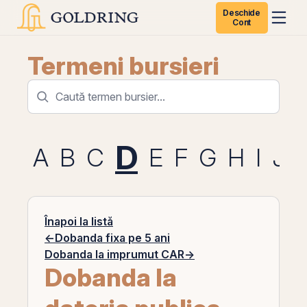
Deschide
Cont
Termeni bursieri
D
A
B
C
E
F
G
H
I
J
Înapoi la listă
←
Dobanda fixa pe 5 ani
Dobanda la imprumut CAR
→
Dobanda la