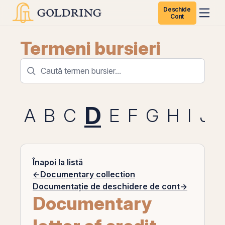
Deschide
Cont
Termeni bursieri
D
A
B
C
E
F
G
H
I
J
Înapoi la listă
←
Documentary collection
Documentație de deschidere de cont
→
Documentary