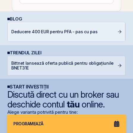
BLOG
Deducere 400 EUR pentru PFA - pas cu pas
I
TRENDUL ZILEI
Bittnet lansează oferta publică pentru obligațiunile
B
BNET31E
d
START INVESTIȚII
Discută direct cu un broker sau
deschide contul
tău
online.
Alege varianta potrivită pentru tine:
PROGRAMEAZĂ