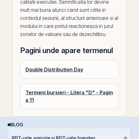
calitatii executiei. Semnificatia lor devine
mult mai buna atunci cand sunt citite in
contextul sesiunii, al structurii anterioare si al
modului in care pretul reactioneaza in jurul
zonelor de valoare sau de dezechilibru.
Pagini unde apare termenul
Double Distribution Day
Termeni bursieri - Litera "D" - Pagin
a 11
BLOG
REIT-urile agricole și REIT-urile forestier
D