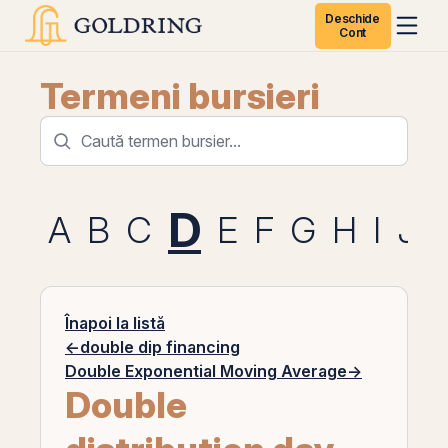
Deschide
Cont
Termeni bursieri
D
A
B
C
E
F
G
H
I
J
Înapoi la listă
←
double dip financing
Double Exponential Moving Average
→
Double