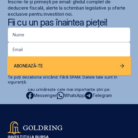
Înscrie-te și primești pe email: ghidul complet de
deducere fiscală, alerte la schimbari legislative și oferte
exclusive pentru investitori noi.
Fii cu un pas înaintea pieței!
Nume
Email
ABONEAZĂ-TE
Te poți dezabona oricând. Fără SPAM. Datele tale sunt în
siguranță.
sau urmărește cele mai importante știri pe:
Messenger
WhatsApp
Telegram
INVESTIȚII LA BURSA