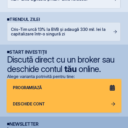
TRENDUL ZILEI
Cris-Tim urcă 13% la BVB și adaugă 330 mil. lei la
B
capitalizare într-o singură zi
B
START INVESTIȚII
Discută direct cu un broker sau
deschide contul
tău
online.
Alege varianta potrivită pentru tine:
PROGRAMEAZĂ
DESCHIDE CONT
NEWSLETTER