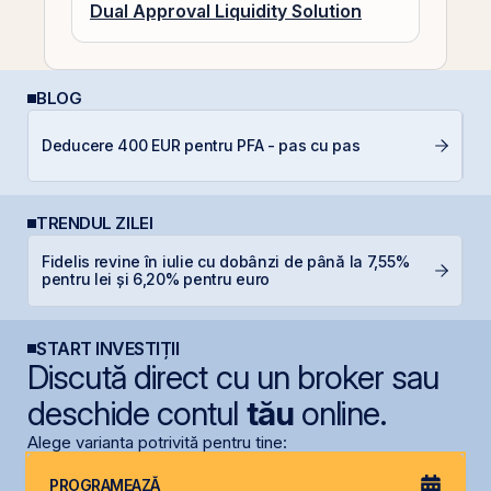
Dual Approval Liquidity Solution
BLOG
P
Deducere 400 EUR pentru PFA - pas cu pas
a
s
TRENDUL ZILEI
Fidelis revine în iulie cu dobânzi de până la 7,55%
G
pentru lei și 6,20% pentru euro
START INVESTIȚII
Discută direct cu un broker sau
deschide contul
tău
online.
Alege varianta potrivită pentru tine:
PROGRAMEAZĂ