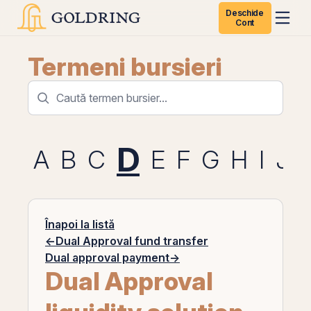
Deschide
Cont
Termeni bursieri
D
A
B
C
E
F
G
H
I
J
Înapoi la listă
←
Dual Approval fund transfer
Dual approval payment
→
Dual Approval