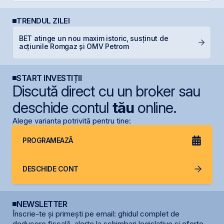
TRENDUL ZILEI
BET atinge un nou maxim istoric, susținut de
B
acțiunile Romgaz și OMV Petrom
a
START INVESTIȚII
Discută direct cu un broker sau
deschide contul
tău
online.
Alege varianta potrivită pentru tine:
PROGRAMEAZĂ
DESCHIDE CONT
NEWSLETTER
Înscrie-te și primești pe email: ghidul complet de
deducere fiscală, alerte la schimbari legislative și oferte