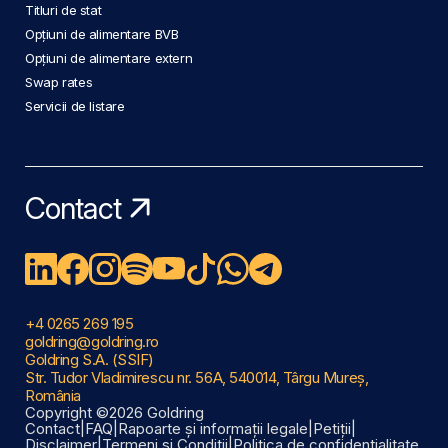
Titluri de stat
Opțiuni de alimentare BVB
Opțiuni de alimentare extern
Swap rates
Servicii de listare
Contact
+4 0265 269 195
goldring@goldring.ro
Goldring S.A. (SSIF)
Str. Tudor Vladimirescu nr. 56A, 540014, Târgu Mureș,
România
Copyright ©2026 Goldring
Contact
|
FAQ
|
Rapoarte și informații legale
|
Petiții
|
Disclaimer
|
Termeni și Condiții
|
Politica de confidențialitate