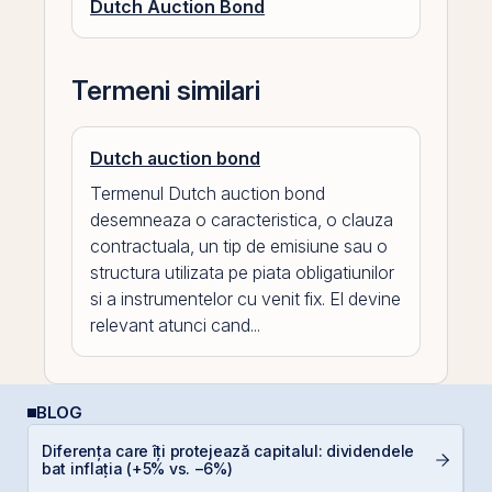
Dutch Auction Bond
Termeni similari
Dutch auction bond
Termenul Dutch auction bond
desemneaza o caracteristica, o clauza
contractuala, un tip de emisiune sau o
structura utilizata pe piata obligatiunilor
si a instrumentelor cu venit fix. El devine
relevant atunci cand...
BLOG
Diferența care îți protejează capitalul: dividendele
RE
bat inflația (+5% vs. −6%)