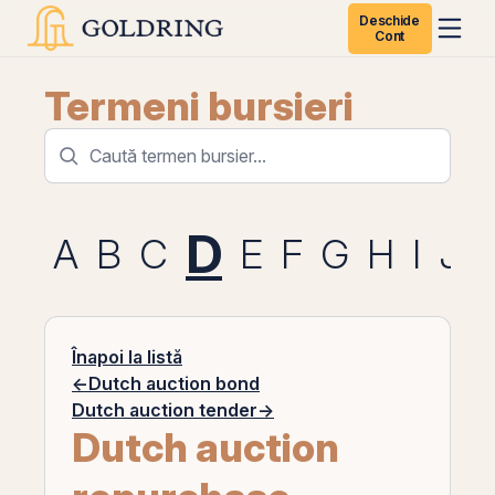
Deschide
Cont
Termeni bursieri
D
A
B
C
E
F
G
H
I
J
Înapoi la listă
←
Dutch auction bond
Dutch auction tender
→
Dutch auction